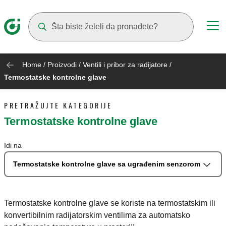
Suggestions will appear as you type
Home
/
Proizvodi
/
Ventili i pribor za radijatore
/
Termostatske kontrolne glave
PRETRAŽUJTE KATEGORIJE
Termostatske kontrolne glave
Idi na
Termostatske kontrolne glave sa ugrađenim senzorom
Termostatske kontrolne glave se koriste na termostatskim ili
konvertibilnim radijatorskim ventilima za automatsko