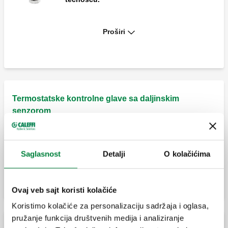
Termostatička kontrolna glava za
Proširi
konvertibilne i termostatske ventile za
radijatore, ugrađen senzor sa elementom
ispunjenim tečnošću.
Termostatska kontrolna glava za
termostatske i konvertibilne ventile za
radijatore sa senzorom za daljinsko
Termostatske kontrolne glave sa daljinskim
upravljanje.
senzorom
Termostatska kontrolna glava za
konvertibilne i termostatske ventile za
Saglasnost
Detalji
O kolačićima
radijatore sa senzorom za daljinsko
upravljanje.
Ovaj veb sajt koristi kolačiće
Koristimo kolačiće za personalizaciju sadržaja i oglasa,
pružanje funkcija društvenih medija i analiziranje