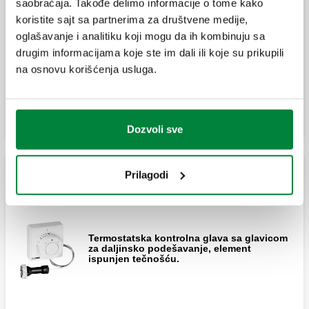
Termostatske kontrolne glave sa kontaktnim
saobraćaja. Takođe delimo informacije o tome kako
senzorom
koristite sajt sa partnerima za društvene medije,
oglašavanje i analitiku koji mogu da ih kombinuju sa
drugim informacijama koje ste im dali ili koje su prikupili
Termostatska kontrolna glava za
termostatske i konvertibilne ventile za
na osnovu korišćenja usluga.
radijatore; sa kontaktnom sondom, za
ograničavanje temperature medijuma.
Dozvoli sve
Prilagodi
Termostatska kontrolna glava sa glavicom za
daljinsko podešavanje
Termostatska kontrolna glava sa glavicom
za daljinsko podešavanje, element
ispunjen tečnošću.