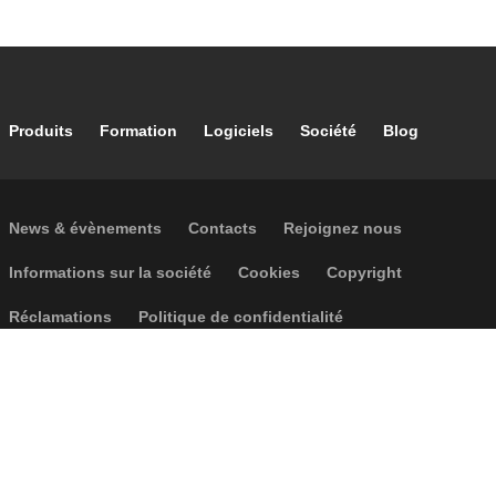
Rosace couvre-mur simple.
Footer main navigation
Produits
Formation
Logiciels
Société
Blog
Rosace couvre-mur simple.
Footer secondary navigation
News & évènements
Contacts
Rejoignez nous
Footer menu
Informations sur la société
Cookies
Copyright
Réclamations
Politique de confidentialité
Accessibilité
P.I. IT04104030962 - © 1961 - 2026
Caleffi S.p.a. | Tous droits réservés