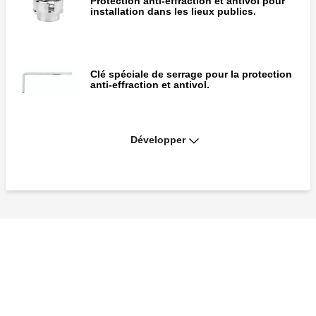
Protection anti-effraction et antivol pour
installation dans les lieux publics.
Clé spéciale de serrage pour la protection
anti-effraction et antivol.
Développer
Support de contact pour sonde.
Doigt de gant pour sonde.
Adaptateur à utiliser pour l'accouplement
des têtes thermostatiques et
électrothermiques avec les robinets séries
338, 339, 401, 402, 455, 456.