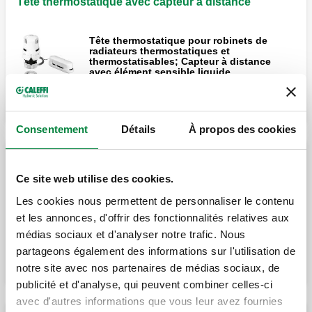
Tête thermostatique avec capteur à distance
Tête thermostatique pour robinets de
radiateurs thermostatiques et
thermostatisables; Capteur à distance
avec élément sensible liquide.
Consentement
Détails
À propos des cookies
Têtes thermostatiques avec sonde à contact
Ce site web utilise des cookies.
Les cookies nous permettent de personnaliser le contenu
Tête thermostatique pour robinets de
radiateurs thermostatiques et
et les annonces, d'offrir des fonctionnalités relatives aux
thermostatisables; Avec sonde à contact,
pour limitation de température du fluide.
médias sociaux et d'analyser notre trafic. Nous
partageons également des informations sur l'utilisation de
notre site avec nos partenaires de médias sociaux, de
publicité et d'analyse, qui peuvent combiner celles-ci
avec d'autres informations que vous leur avez fournies