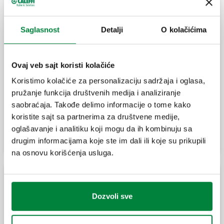
separator nečistoće.
Saglasnost
Detalji
O kolačićima
DISCALDIRTMAG, Odstranjivač vazduha –
separator nečistoće sa magnetom.
Ovaj veb sajt koristi kolačiće
Koristimo kolačiće za personalizaciju sadržaja i oglasa,
pružanje funkcija društvenih medija i analiziranje
Izolacija za odstranjivače vazduha –
saobraćaja. Takođe delimo informacije o tome kako
separatore nečistoće serije 546.
koristite sajt sa partnerima za društvene medije,
oglašavanje i analitiku koji mogu da ih kombinuju sa
drugim informacijama koje ste im dali ili koje su prikupili
na osnovu korišćenja usluga.
Odstranjivači vazduha i separatori nečistoće za
sisteme srednje veličine
Dozvoli sve