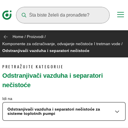
Suggestions will appear as you type
Home
/
Proizvodi
/
Komponente za odzračivanje, odvajanje nečistoće I tretman vode
/
Odstranjivači vazduha i separatori nečistoće
PRETRAŽUJTE KATEGORIJE
Odstranjivači vazduha i separatori
nečistoće
Idi na
Odstranjivači vazduha i separatori nečistoće za
sisteme toplotnih pumpi