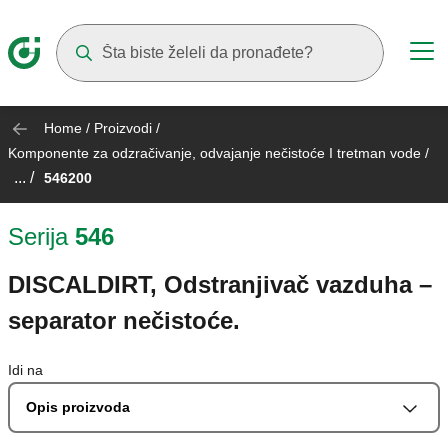
Suggestions will appear as you type
Home
/
Proizvodi
/
Komponente za odzračivanje, odvajanje nečistoće I tretman vode
/
... /
546200
Serija
546
DISCALDIRT, Odstranjivač vazduha –
separator nečistoće.
Idi na
Opis proizvoda