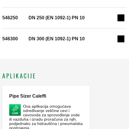
ispuštanja vazduha: 10 bar. Srednji raspon temperature: 0–
110 °C. Površina: premazano. Materijal: čelik.
546250
DN 250 (EN 1092-1) PN 10
Exp
546300
DN 300 (EN 1092-1) PN 10
Exp
APLIKACIJE
Pipe Sizer Caleffi
Ova aplikacija omogućava
određivanje veličine cevi i
cevovoda za sprovođenje vode
ili vazduha i izradu proračuna za njih,
podjednako za hidraulična i pneumatska
postrojenja.