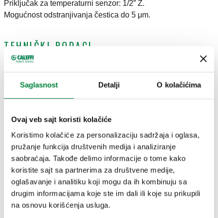
Priključak za temperaturni senzor: 1/2” Ž.
Mogućnost odstranjivanja čestica do 5 μm.
TEHNIČKI PODACI
Finish
:
coated
Material
:
steel
Saglasnost
Detalji
O kolačićima
Medium temperature range
:
0–110 °C
Maximum air discharge pressure
:
10 bar
Maximum working pressure
:
10 bar
Ovaj veb sajt koristi kolačiće
Koristimo kolačiće za personalizaciju sadržaja i oglasa,
pružanje funkcija društvenih medija i analiziranje
CRTEŽI I SPECIFIKACIJE
saobraćaja. Takođe delimo informacije o tome kako
koristite sajt sa partnerima za društvene medije,
oglašavanje i analitiku koji mogu da ih kombinuju sa
Broj dela
Priključak
Actions
drugim informacijama koje ste im dali ili koje su prikupili
na osnovu korišćenja usluga.
546200
DN 200 (EN 1092-1) PN 10