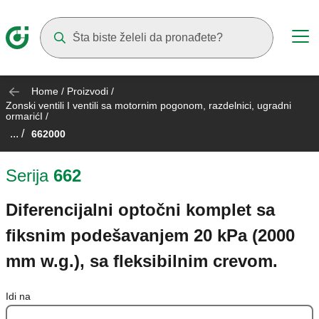
Suggestions will appear as you type
Home
/
Proizvodi
/
Zonski ventili I ventili sa motornim pogonom, razdelnici, ugradni
ormarićI
/
... /
662000
Serija
662
Diferencijalni optočni komplet sa
fiksnim podešavanjem 20 kPa (2000
mm w.g.), sa fleksibilnim crevom.
Idi na