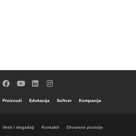
Footer main navigation
Proizvodi
Edukacija
Softver
Kompanija
Footer secondary navigation
Vesti i događaji
Kontakti
Otvorene pozicije