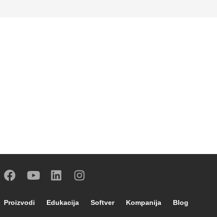
Footer main navigation
Proizvodi
Edukacija
Softver
Kompanija
Blog