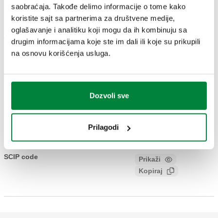
saobraćaja. Takođe delimo informacije o tome kako
koristite sajt sa partnerima za društvene medije,
G 3/4" (ISO 228-1) ŽN
G 3/4" (ISO 228-1)
oglašavanje i analitiku koji mogu da ih kombinuju sa
662000
dovod, holender
ŽN
drugim informacijama koje ste im dali ili koje su prikupili
Coll
matica
krajnji odvod
na osnovu korišćenja usluga.
3D modeli
Dozvoli sve
Tekst tendera
Prikaži
Kopiraj
Prilagodi
CALEFFI, 662000. Diferencijalni by-pass. Fiksno podešen
na 20 kPa (2000 mm v. s.) sa fleksibilnim crevom. Za
SCIP code
Prikaži
46723c83-d061-4e11-bd76-
razdelnike serije 662. Priključak 1: G 3/4" (ISO 228-1) ŽN,
Kopiraj
5bfdafd6e114
dovod, holender matica. Priključak 2: G 3/4" (ISO 228-1) ŽN,
krajnji odvod. Maksimalni radni pritisak: 10 bar. Srednji
raspon temperature: 0–100 °C.