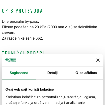
OPIS PROIZVODA
Diferencijalni by-pass.
Fiksno podešen na 20 kPa (2000 mm v. s.) sa fleksibilnim
crevom.
Za razdelnike serije 662.
TEHNIČKI PODACI
Srednji raspon temperature
:
0–100 °C
Maksimalni radni pritisak
:
10 bar
Saglasnost
Detalji
O kolačićima
CRTEŽI I SPECIFIKACIJE
Ovaj veb sajt koristi kolačiće
Koristimo kolačiće za personalizaciju sadržaja i oglasa,
pružanje funkcija društvenih medija i analiziranje
Broj dela
Priključak 1
Priključak 2
Actions