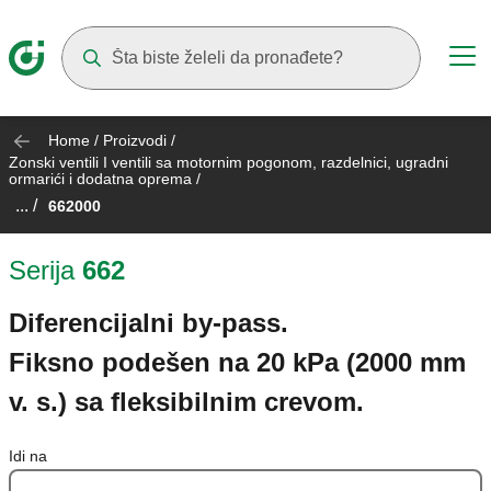
Suggestions will appear as you type
Home
/
Proizvodi
/
Zonski ventili I ventili sa motornim pogonom, razdelnici, ugradni
ormarići i dodatna oprema
/
... /
662000
Serija
662
Diferencijalni by-pass.
Fiksno podešen na 20 kPa (2000 mm
v. s.) sa fleksibilnim crevom.
Idi na