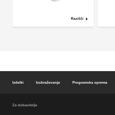
Razišči
Footer main navigation
Izdelki
Izobraževanje
Programska oprema
External links
Za dobavitelje