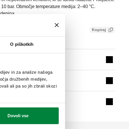
: 10 bar. Območje temperature medija: 2–40 °C.
edenina.
Kopiraj
ca11146e241
O piškotkih
7 bar
Expand de
dijev in za analize našega
ročja družbenih medijev,
8 bar
Expand de
ali ali pa so jih zbrali skozi
10 bar
Expand de
Dovoli vse