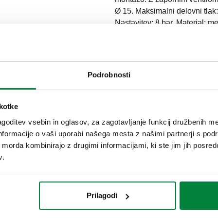
Ø 15. Maksimalni delovni tlak
Nastavitev: 8 bar. Material: m
SCIP code
7de94367-ef63-4777-86d5-6
Podrobnosti
SO 228-1) ZN
škotke
goditev vsebin in oglasov, za zagotavljanje funkcij družbenih me
nformacije o vaši uporabi našega mesta z našimi partnerji s pod
SO 228-1) ZN
ih morda kombinirajo z drugimi informacijami, ki ste jim jih posredov
v.
SO 228-1) ZN
Prilagodi