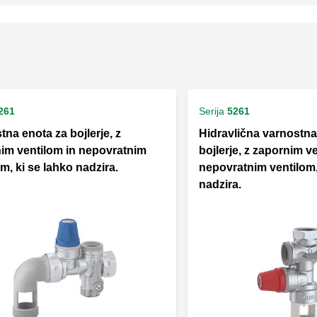
261
Serija
5261
tna enota za bojlerje, z
Hidravlična varnostna
im ventilom in nepovratnim
bojlerje, z zapornim v
m, ki se lahko nadzira.
nepovratnim ventilom,
nadzira.