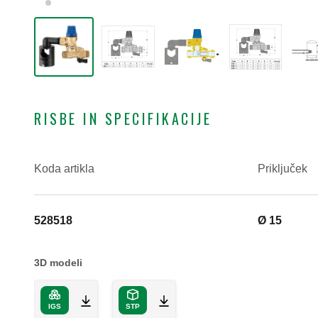
RISBE IN SPECIFIKACIJE
Koda artikla
Priključek
528518
Ø 15
3D modeli
IGS
STP