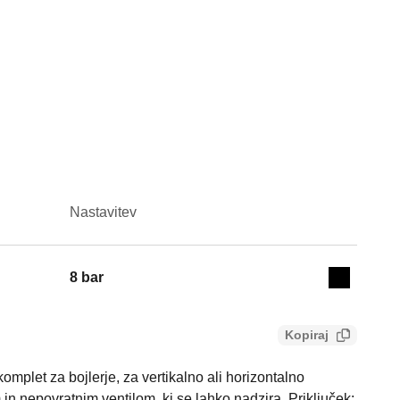
Nastavitev
Actions
8 bar
Collapse 
Kopiraj
mplet za bojlerje, za vertikalno ali horizontalno
in nepovratnim ventilom, ki se lahko nadzira. Priključek: