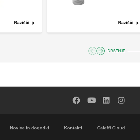
Razišči
Razišči
DRSENJE
Footer secondary navigation
Novice in dogodki
Kontakti
Caleffi Cloud