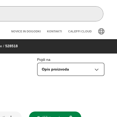
Header secondary navigation
NOVICE IN DOGODKI
KONTAKTI
CALEFFI CLOUD
je
/
528518
Pojdi na
Opis proizvoda