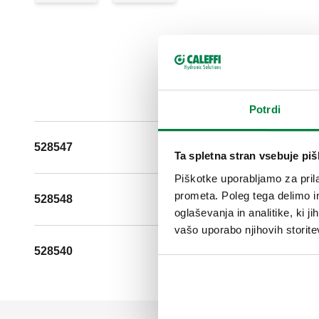
Potrdi
528547
G 1/2" A (I
Ta spletna stran vsebuje pi
Piškotke uporabljamo za prila
prometa. Poleg tega delimo i
528548
G 1/2" A (I
oglaševanja in analitike, ki j
vašo uporabo njihovih storite
528540
G 1/2" A (I