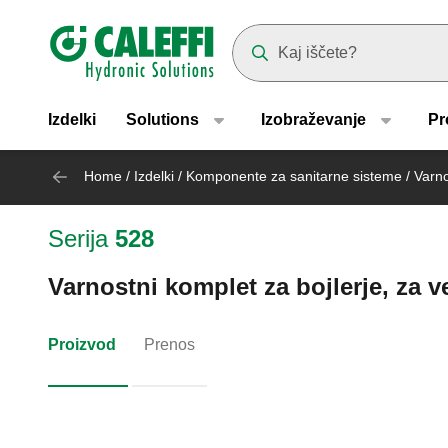
Header main navigation
Suggestions will appear as yo
Izdelki
Solutions
Izobraževanje
Pr
Home
/
Izdelki
/
Komponente za sanitarne sisteme
/
Varno
Serija
528
Varnostni komplet za bojlerje, za v
Proizvod
Prenos