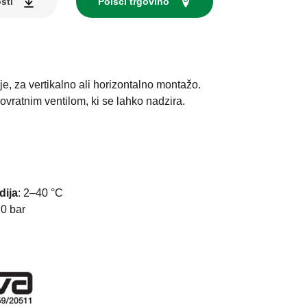
sti
Poišči trgovino
je, za vertikalno ali horizontalno montažo.
vratnim ventilom, ki se lahko nadzira.
I
dija
:
2–40 °C
0 bar