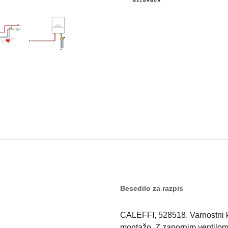
Besedilo za razpis
CALEFFI, 528518. Varnostni ko
montažo. Z zapornim ventilom 