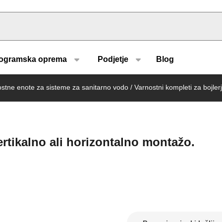
u type
ogramska oprema
Podjetje
Blog
stne enote za sisteme za sanitarno vodo
/
Varnostni kompleti za bojler
ertikalno ali horizontalno montažo.