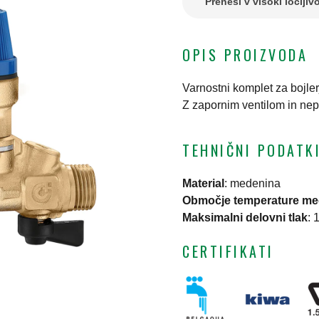
Prenesi v visoki ločljivo
OPIS PROIZVODA
Varnostni komplet za bojler
Z zapornim ventilom in nepo
TEHNIČNI PODATK
Material
:
medenina
Območje temperature me
Maksimalni delovni tlak
:
1
CERTIFIKATI