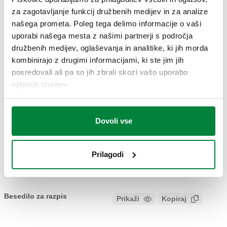
za zagotavljanje funkcij družbenih medijev in za analize
našega prometa. Poleg tega delimo informacije o vaši
2D risba
uporabi našega mesta z našimi partnerji s področja
družbenih medijev, oglaševanja in analitike, ki jih morda
kombinirajo z drugimi informacijami, ki ste jim jih
DWG
DXF
PDF
posredovali ali pa so jih zbrali skozi vašo uporabo
njihovih storitev.
DWG
DXF
3D modeli
Dovoli vse
IGS
STP
BIM
Prilagodi
Besedilo za razpis
Prikaži
Kopiraj
CALEFFI, 521814. Nastavljiv mešalni termostatski