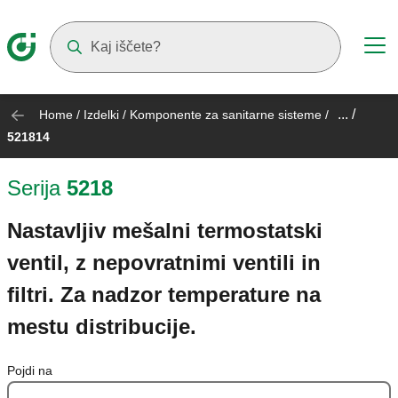
Suggestions will appear as you type
... /
Home
/
Izdelki
/
Komponente za sanitarne sisteme
/
521814
Serija
5218
Nastavljiv mešalni termostatski
ventil, z nepovratnimi ventili in
filtri. Za nadzor temperature na
mestu distribucije.
Pojdi na