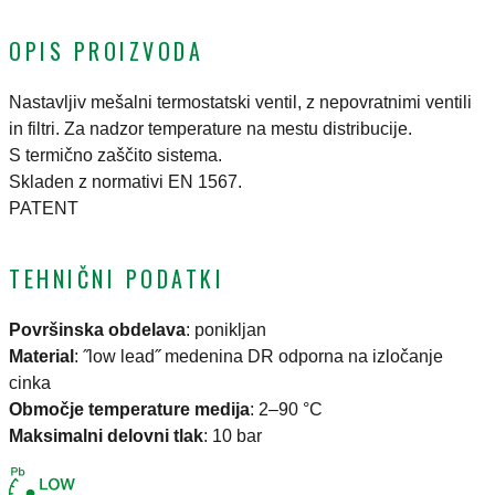
OPIS PROIZVODA
Nastavljiv mešalni termostatski ventil, z nepovratnimi ventili
in filtri. Za nadzor temperature na mestu distribucije.
S termično zaščito sistema.
Skladen z normativi EN 1567.
PATENT
TEHNIČNI PODATKI
Površinska obdelava
:
ponikljan
Material
:
˝low lead˝ medenina DR odporna na izločanje
cinka
Območje temperature medija
:
2–90 °C
Maksimalni delovni tlak
:
10 bar