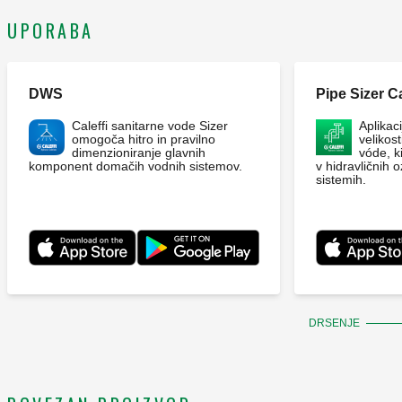
UPORABA
DWS
Pipe Sizer Ca
Caleffi sanitarne vode Sizer
Aplikac
omogoča hitro in pravilno
velikost
dimenzioniranje glavnih
vóde, k
komponent domačih vodnih sistemov.
v hidravličnih o
sistemih.
DRSENJE