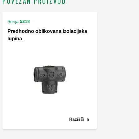
POVEZAN PROIZVOD
Serija
5218
Predhodno oblikovana izolacijska
lupina.
Razišči