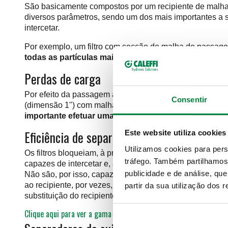
São basicamente compostos por um recipiente de malha m
diversos parâmetros, sendo um dos mais importantes a s
intercetar.
Por exemplo, um filtro com secção de malha de passagem
todas as partículas maiores do que o diâmetro da malh
Perdas de carga
Por efeito da passagem através da malha de filtração, 
Consentir
(dimensão 1") com malha filtrante de 400 µm, numa insta
importante efetuar uma manutenção periódica do filt
Eficiência de separação do filtro
Este website utiliza cookies
Utilizamos cookies para pers
Os filtros bloqueiam, à primeira passagem, todas as par
tráfego. Também partilhamos 
capazes de intercetar e, assim, retirar de circulação pa
publicidade e de análise, q
Não são, por isso, capazes de remover adequadamente pa
ao recipiente, por vezes, de forma bastante persistente,
partir da sua utilização dos 
substituição do recipiente.
Clique aqui para ver a gama de produtos CALEFFI completa.