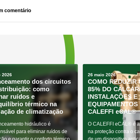
um comentário
o 2026
26 maio 2026
nceamento dos circuitos
COMO REDUZIR 
stribuição: como
85% DO CALCÁR
nar ruídos e
INSTALAÇÕES E
uilíbrio térmico na
EQUIPAMENTOS
lação de climatização
CALEFFI eCAL®
nceamento hidráulico é
O CALEFFI eCAL® é a 
nsável para eliminar ruídos de
na proteção contra o cal
ção e garantir o conforto térmico
de um dispositivo antic