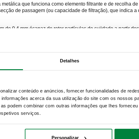
etálica que funciona como elemento filtrante e de recolha de 
ecção de passagem (ou capacidade de filtração), que indica a 
 de 0,4 mm écapaz de reter partículas de sujidade a partir des
a filtrante.
produz-se no fluido uma perda de cara que aumenta à medida qu
Detalhes
lação onde circulam 1500 I/h, apresenta uma perda de carga (co
ro.
onalizar conteúdo e anúncios, fornecer funcionalidades de redes
tículas maiores do que a secção de passagem da malha. A limita
informações acerca da sua utilização do site com os nossos pa
rtículas de sujidade inferiores a esse valor (geralmente em inst
ue as podem combinar com outras informações que lhes forneceu 
rtículas de areia fina, de ferrugem e de magnetite. Deve tamb
 aumentando significativamente as perdas de carga do filtro, o 
respetivos serviços.
Personalizar