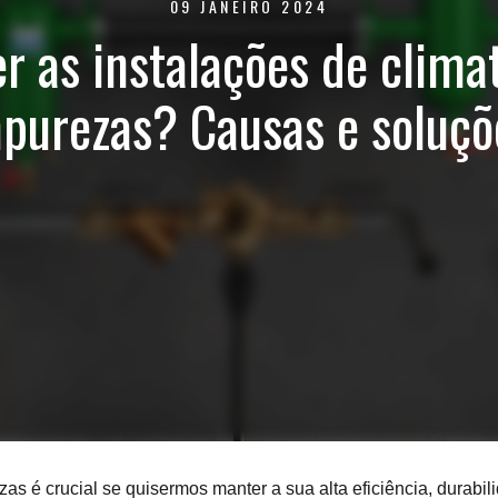
09 JANEIRO 2024
 as instalações de clima
purezas? Causas e soluçõ
zas é crucial se quisermos manter a sua alta eficiência, durabi