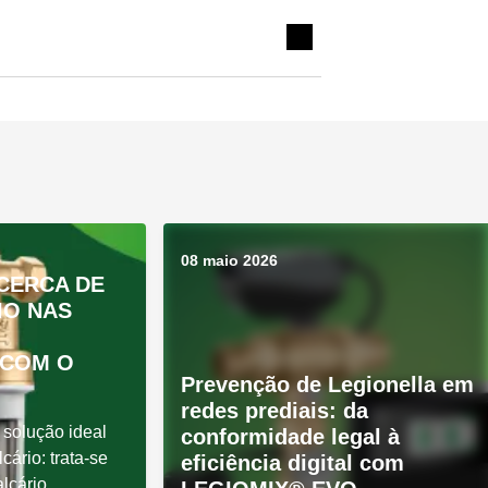
08 maio 2026
CERCA DE
IO NAS
 COM O
Prevenção de Legionella em
redes prediais: da
solução ideal
conformidade legal à
cário: trata-se
eficiência digital com
alcário