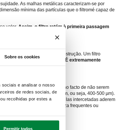
sujidade. As malhas metálicas caracterizam-se por
dimensão mínima das partículas que o filtromé capaz de
se valor.
Assim, o filtro retém à primeira passagem
e também aumenta o grau de obstrução. Um filtro
Sobre os cookies
m filtro limpo) de 180 mm c.a..
É extremamente
 sociais e analisar o nosso
ção destes dispositivos reside no facto de não serem
rceiros de redes sociais, de
alações de climatização 0,4-0,5 mm, ou seja, 400-500 µm).
ou recolhidas por estes a
ém considerar-se que as partículas intercetadas aderem
que requer intervenções de limpeza frequentes ou
Permitir todos