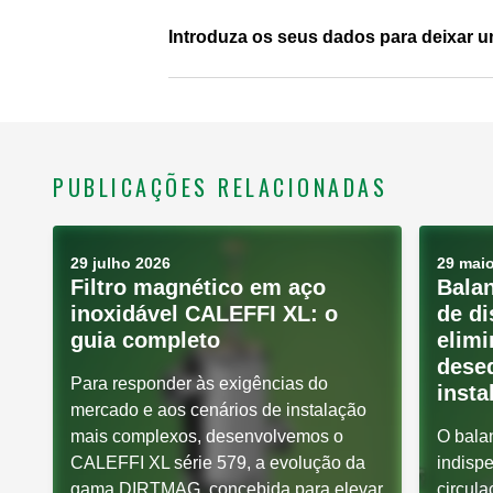
Introduza os seus dados para deixar 
PUBLICAÇÕES RELACIONADAS
29 julho 2026
29 mai
Filtro magnético em aço
Bala
inoxidável CALEFFI XL: o
de di
guia completo
elimi
deseq
Para responder às exigências do
insta
mercado e aos cenários de instalação
mais complexos, desenvolvemos o
O bala
CALEFFI XL série 579, a evolução da
indispe
gama DIRTMAG, concebida para elevar
circula