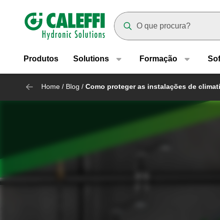
Header main navigation
Suggestions will appear as yo
Produtos
Solutions
Formação
So
Home
/
Blog
/
Como proteger as instalações de climat