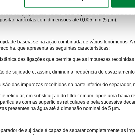
te à filtração, mas mais eficaz de um ponto de vista da dimensã
epositar partículas com dimensões até 0,005 mm (5 µm).
jidade baseia-se na ação combinada de vários fenómenos. A re
ecolha, que apresenta as seguintes características:
a distânica das ligações que permite que as impurezas recolhidas
de sujidade e, assim, diminuir a frequência de esvaziamento/d
ulsão das impurezas recolhidas na parte inferior do separador
ície reticular, em substituição do filtro comum, opõe uma baixa
artículas com as superfícies reticulares e pela sucessiva decan
zas presentes na água até à dimensão nominal de 5 µm.
separador de sujidade é capaz de separar completamente as imp