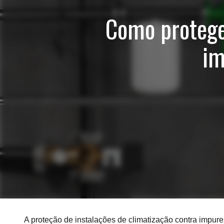
Como proteger
im
A proteção de instalações de climatização contra impure