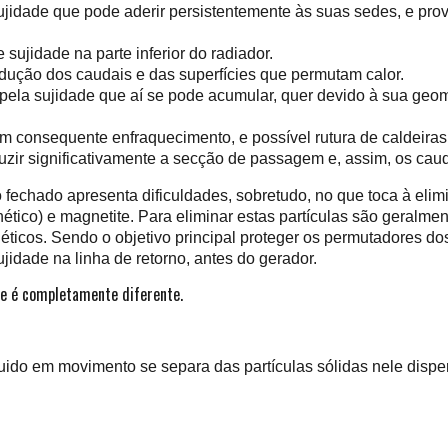
ujidade que pode aderir persistentemente às suas sedes, e pro
sujidade na parte inferior do radiador.
dução dos caudais e das superfícies que permutam calor.
ela sujidade que aí se pode acumular, quer devido à sua geomet
m consequente enfraquecimento, e possível rutura de caldeiras
ir significativamente a secção de passagem e, assim, os cauda
 fechado apresenta dificuldades, sobretudo, no que toca à eli
ético) e magnetite. Para eliminar estas partículas são geralmen
néticos. Sendo o objetivo principal proteger os permutadores do
jidade na linha de retorno, antes do gerador.
de é completamente diferente.
uido em movimento se separa das partículas sólidas nele dispers