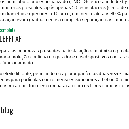
os num laboratório especializado (TNO - Science and Industry -
 impurezas presentes, após apenas 50 recirculações (cerca de
 com diâmetros superiores a 10 µm e, em média, até aos 80 % p
instalaçãolevam gradualmente à completa separação das impure
completa.
LEFFI XF
para as impurezas presentes na instalação e minimiza o proble
ar a proteção contínua do gerador e dos dispositivos contra as 
e funcionamento.
 efeito filtrante, permitindo-o capturar partículas duas vezes 
enas para partículas com dimensões superiores a 0,4 ou 0,5 mm.
e obstrução por lodo, em comparação com os filtros comuns cu
o.
 blog