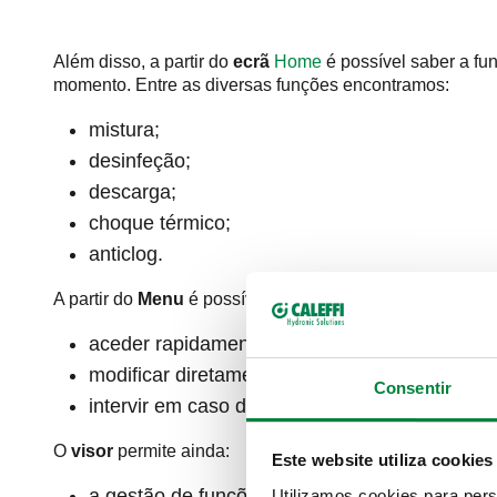
Além disso, a partir do
ecrã
Home
é possível saber a fu
momento. Entre as diversas funções encontramos:
mistura;
desinfeção;
descarga;
choque térmico;
anticlog.
A partir do
Menu
é possível:
aceder rapidamente às configurações principa
modificar diretamente a temperatura da água 
Consentir
intervir em caso de alarmes.
O
visor
permite ainda:
Este website utiliza cookies
a gestão de funções avançadas como a confi
Utilizamos cookies para pers