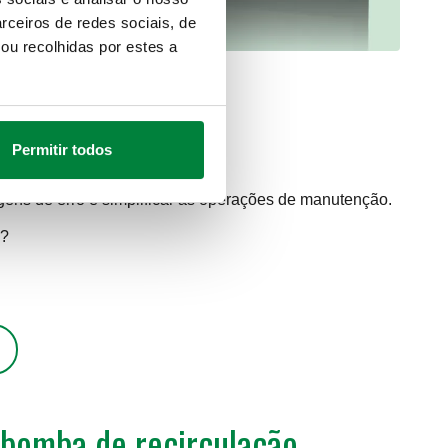
rceiros de redes sociais, de
ou recolhidas por estes a
Permitir todos
gens de erro e simplificar as operações de manutenção.
s?
 bomba de recirculação