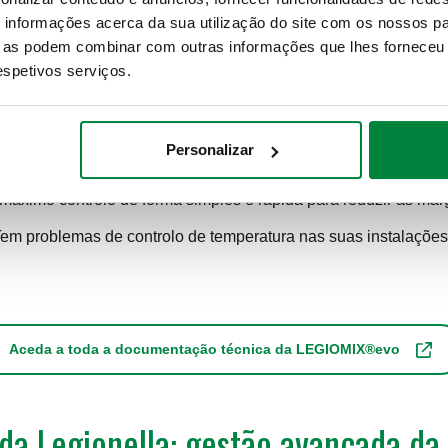
informações acerca da sua utilização do site com os nossos pa
(com ou sem sonda de
ue as podem combinar com outras informações que lhes forneceu 
respetivos serviços.
fetuadas;
Personalizar
máximo controlo de forma simples e rápida para reduzir as mar
em problemas de controlo de temperatura nas suas instalaçõe
Aceda a toda a documentação técnica da LEGIOMIX®evo
 da Legionella: gestão avançada da