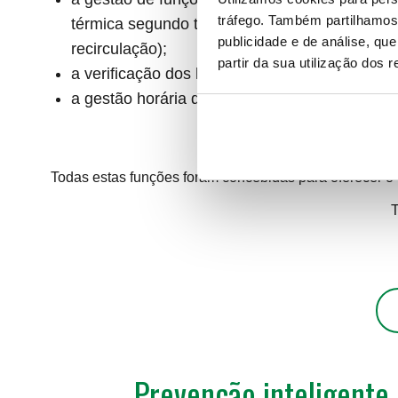
tráfego. Também partilhamos 
térmica segundo três programas diferentes 
publicidade e de análise, q
recirculação);
partir da sua utilização dos 
a verificação dos históricos das desinfeções e
a gestão horária da bomba de recirculação.
Todas estas funções foram concebidas para oferecer o 
T
Prevenção inteligente