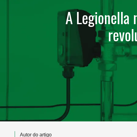
A Legionella
revol
Autor do artigo