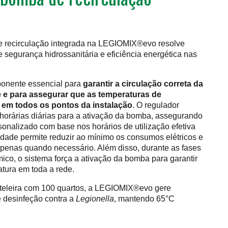
e recirculação integrada na LEGIOMIX®evo resolve
e segurança hidrossanitária e eficiência energética nas
nente essencial para
garantir a circulação correta da
 e para assegurar que as temperaturas de
 em todos os pontos da instalação
. O regulador
as horárias diárias para a ativação da bomba, assegurando
nalizado com base nos horários de utilização efetiva
lidade permite reduzir ao mínimo os consumos elétricos e
apenas quando necessário. Além disso, durante as fases
ico, o sistema força a ativação da bomba para garantir
ura em toda a rede.
teleira com 100 quartos, a LEGIOMIX®evo gere
e desinfeção contra a
Legionella
, mantendo 65°C