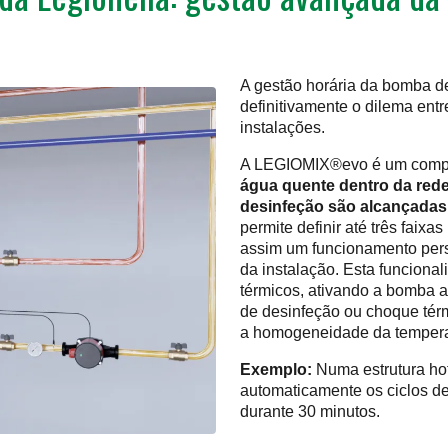
A gestão horária da bomba d
definitivamente o dilema entr
instalações.
A LEGIOMIX®evo é um compo
água quente dentro da rede
desinfeção são alcançadas
permite definir até três faix
assim um funcionamento perso
da instalação. Esta funciona
térmicos, ativando a bomba 
de desinfeção ou choque térm
a homogeneidade da temperat
Exemplo:
Numa estrutura ho
automaticamente os ciclos d
durante 30 minutos.