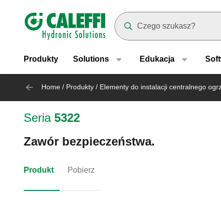
Header main navigation
Suggestions will appear as yo
Produkty
Solutions
Edukacja
Sof
Home
/
Produkty
/
Elementy do instalacji centralnego og
Seria
5322
Zawór bezpieczeństwa.
Produkt
Pobierz