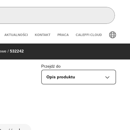
Header secondary navigation
AKTUALNOŚCI
KONTAKT
PRACA
CALEFFI CLOUD
dowe
/
532242
Przejdź do
Opis produktu