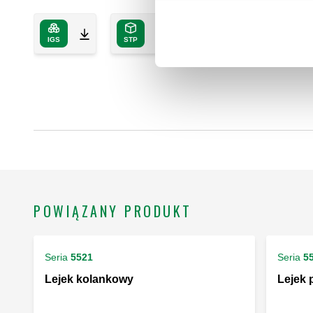
IGS
STP
BIM
POWIĄZANY PRODUKT
Seria
5521
Seria
5
Lejek kolankowy
Lejek 