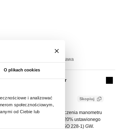
Nastawa
Actions
O plikach cookies
3 bar
Collapse 
ołecznościowe i analizować
Skopiuj
artnerom społecznościowym,
anymi od Ciebie lub
czeństwa. Z możliwością podłączenia manometru
wionego Ciśnienie zamknięcia: - 20% ustawionego
W. Podłączenie spustu: G 3/4" (ISO 228-1) GW.