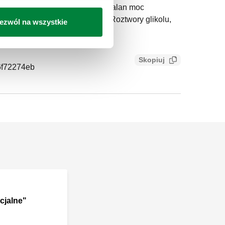
120 °C. Nastawa: 3 bar. Maksymalan moc
żenie glikolu: 50 %. Medium: Roztwory glikolu,
ezwól na wszystkie
Skopiuj
6f72274eb
cjalne"