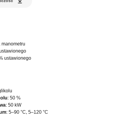
elczość
a manometru
 ustawionego
0% ustawionego
likolu
kolu
:
50 %
owa
:
50 kW
ium
:
5–90 °C, 5–120 °C