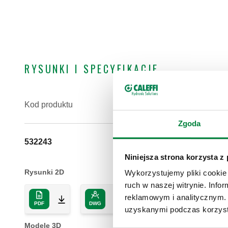
RYSUNKI I SPECYFIKACJE
Kod produktu
Przyłącze
Zgoda
532243
G 1/2" (ISO 228-1) G
Niniejsza strona korzysta z
Rysunki 2D
Wykorzystujemy pliki cookie 
ruch w naszej witrynie. Inf
reklamowym i analitycznym. 
PDF
DWG
DXF
uzyskanymi podczas korzysta
Modele 3D