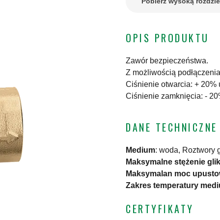
Pobierz wysoką rozdzi
OPIS PRODUKTU
Zawór bezpieczeństwa.
Z możliwością podłączeni
Ciśnienie otwarcia: + 20%
Ciśnienie zamknięcia: - 2
DANE TECHNICZNE
Medium
:
woda, Roztwory g
Maksymalne stężenie gli
Maksymalan moc upust
Zakres temperatury med
CERTYFIKATY