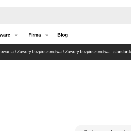
u type
tware
Firma
Blog
rzewania
/
Zawory bezpieczeństwa
/
Zawory bezpieczeństwa - standar