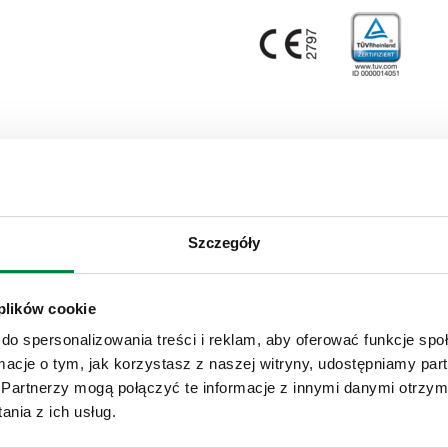
Podłączenie spustu
Szczegóły
W
G 3/4" (ISO 228-1) GW
 plików cookie
Specyfikacja techniczna
do spersonalizowania treści i reklam, aby oferować funkcje sp
ormacje o tym, jak korzystasz z naszej witryny, udostępniamy p
Partnerzy mogą połączyć te informacje z innymi danymi otrzym
CALEFFI, 532243. Zawór bezpie
nia z ich usług.
Ciśnienie otwarcia: + 20% usta
Przyłącze: G 1/2" (ISO 228-1) G