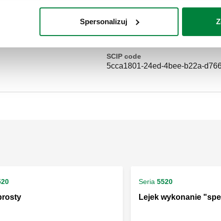
Zakres temperatury medium: 5–
upustowa: 50 kW. Maksymalne stę
Spersonalizuj
Z
woda.
SCIP code
5cca1801-24ed-4bee-b22a-d76
520
Seria
5520
prosty
Lejek wykonanie "spe