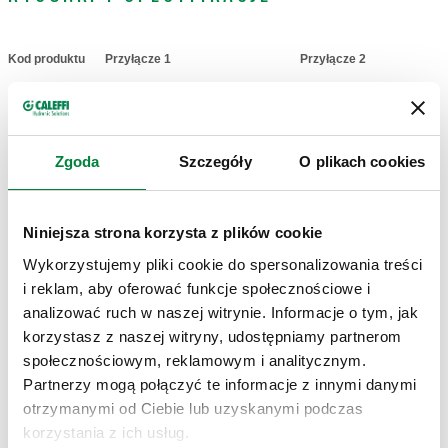
Kod produktu
Przyłącze 1
Przyłącze 2
Actions
930418
G 1/2" (ISO 228-1) GW
23 p. 1,5 M
Coll
Zgoda
Szczegóły
O plikach cookies
Modele 3D
Niniejsza strona korzysta z plików cookie
Wykorzystujemy pliki cookie do spersonalizowania treści
Specyfikacja techniczna
Pokaż
Skopiuj
i reklam, aby oferować funkcje społecznościowe i
analizować ruch w naszej witrynie. Informacje o tym, jak
CALEFFI, 930418. Złączka kolankowa z gwintem
korzystasz z naszej witryny, udostępniamy partnerom
zewnętrznym do montażu na ścianie Do połączenia ze
SCIP code
Pokaż
społecznościowym, reklamowym i analitycznym.
2bcc9431-20f9-4013-8643-
złączkami serii 347, 438 i 680 do zastosowań z wodą.
Skopiuj
Partnerzy mogą połączyć te informacje z innymi danymi
a727221ea345
Przyłącze 1: G 1/2" (ISO 228-1) GW. Przyłącze 2: 23 p. 1,5 M,
otrzymanymi od Ciebie lub uzyskanymi podczas
Podłączenie do złączek Caleffi.
korzystania z ich usług.