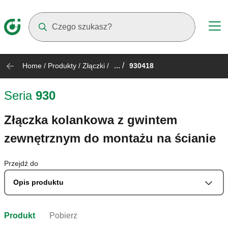
Suggestions will appear as you type
... /
Home
/
Produkty
/
Złączki
/
930418
Seria
930
Złączka kolankowa z gwintem
zewnętrznym do montażu na ścianie
Przejdź do
Opis produktu
Produkt
Pobierz