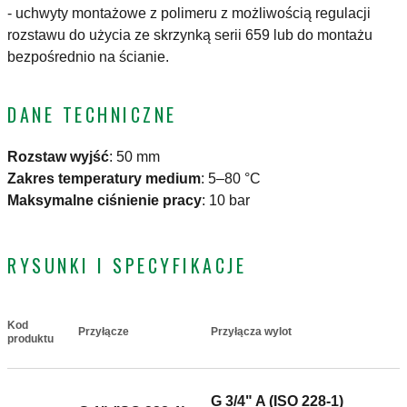
- uchwyty montażowe z polimeru z możliwością regulacji
rozstawu do użycia ze skrzynką serii 659 lub do montażu
bezpośrednio na ścianie.
DANE TECHNICZNE
Rozstaw wyjść
:
50 mm
Zakres temperatury medium
:
5–80 °C
Maksymalne ciśnienie pracy
:
10 bar
RYSUNKI I SPECYFIKACJE
Kod
Przyłącze
Przyłącza wylot
Actions
produktu
G 3/4" A (ISO 228-1)