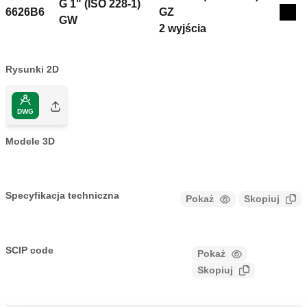
G 1" (ISO 228-1)
6626B6
GZ
Coll
GW
2 wyjścia
Rysunki 2D
DWG
Modele 3D
Specyfikacja techniczna
Pokaż
Skopiuj
CALEFFI, 6626B6. Rozdzielacz z mosiądzu Zawiera: -
rozdzielacz powrotny z zaworami odcinającymi z
SCIP code
Pokaż
91810062-6d34-4684-826f-
możliwością przyłączenia siłownika termoelektrycznego; -
Skopiuj
b0ce1ed017bb
rozdzielacz zasilający z zaworami mikrometrycznymi do
wstępnej regulacji natężenia przepływu; - zakończenie