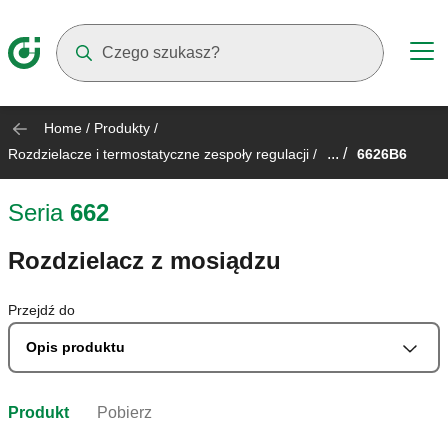
Suggestions will appear as you type
Home
/
Produkty
/
... /
Rozdzielacze i termostatyczne zespoły regulacji
/
6626B6
Seria
662
Rozdzielacz z mosiądzu
Przejdź do
Opis produktu
Produkt
Pobierz