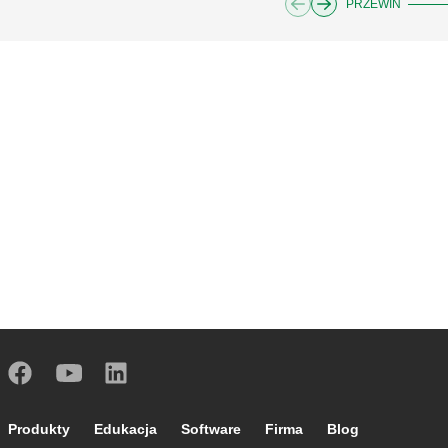
PRZEWIŃ
Footer main navigation
Produkty
Edukacja
Software
Firma
Blog