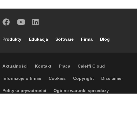
Footer main navigation
Produkty
Edukacja
Software
Firma
Blog
Footer secondary navigation
Aktualności
Kontakt
Praca
Caleffi Cloud
Footer menu
Informacje o firmie
Cookies
Copyright
Disclaimer
Polityka prywatności
Ogólne warunki sprzedaży
Dostępność
Regulamin wyjazdów
P.I. IT04104030962 - © 1961 - 2026
Caleffi S.p.a. | Wszelkie prawa
zastrzeżone