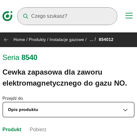
Suggestions will appear as you type
... /
Home
/
Produkty
/
Instalacje gazowe
/
854012
Seria
8540
Cewka zapasowa dla zaworu
elektromagnetycznego do gazu NO.
Przejdź do
Opis produktu
Produkt
Pobierz