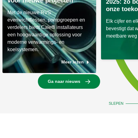
voor nieuwe projecten
2025: zo 
onze toek
Met de nieuwe RVS
evenwichtflessen, pompgroepen en
Elk cijfer en e
verdelers biedt Caleffi installateurs
bevestigt dat 
een hoogwaardige oplossing voor
meetbare weg 
moderne verwarmings- en
koelsystemen.
Meer lezen
Ga naar nieuws
SLEPEN