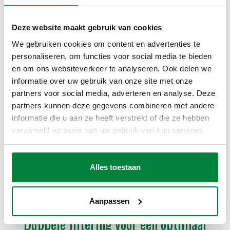
Deze website maakt gebruik van cookies
We gebruiken cookies om content en advertenties te
personaliseren, om functies voor social media te bieden
en om ons websiteverkeer te analyseren. Ook delen we
informatie over uw gebruik van onze site met onze
De
CALEFFI XF
wordt geïnstalleerd op de retourleiding vóór
partners voor social media, adverteren en analyse. Deze
de warmtegenerator, zodat de installatie langdurig efficiënt
blijft. Hij is beschikbaar in meerdere maten (van ¾” tot 2”),
partners kunnen deze gegevens combineren met andere
geschikt voor zowel kleine als middelgrote systemen. De
informatie die u aan ze heeft verstrekt of die ze hebben
grotere modellen
(DN 40 en DN 50) zijn voorzien van een
verzameld op basis van uw gebruik van hun services.
bypass, waarmee de doorstroming tot 50% kan worden
beperkt om de prestaties van de circulatiepomp te
optimaliseren. Deze deelstroomfilter kan het debiet tot 50%
Alles toestaan
beperken.
Aanpassen
Dubbele filtering voor een optimaal