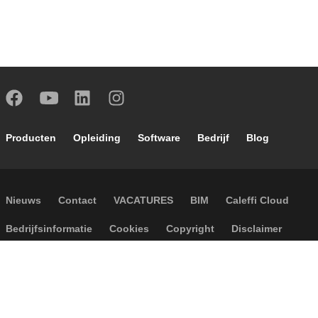
Footer main navigation
Producten
Opleiding
Software
Bedrijf
Blog
Footer secondary navigation
Nieuws
Contact
VACATURES
BIM
Caleffi Cloud
Footer menu
Bedrijfsinformatie
Cookies
Copyright
Disclaimer
Privacy
Algemene verkoopvoorwaarden
Accessibility
P.I. IT04104030962 - © 1961 - 2026