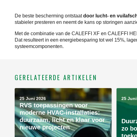
De beste bescherming ontstaat
door lucht- en vuilafs
stabieler presteren en neemt de kans op storingen aanzien
Met de combinatie van de CALEFFI XF en CALEFFI HE
Dat resulteert in een energiebesparing tot wel 15%, la
systeemcomponenten.
GERELATEERDE ARTIKELEN
25 Juni 2026
25 Juni
RVS toepassingen voor
moderne HVAC-installaties:
duurzaam, licht en klaar voor
Duur
nieuwe projecten
zo b
toek