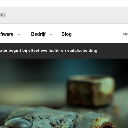
u type
H
ftware
Bedrijf
Blog
NI
ter begint bij effectieve lucht- en vuilafscheiding