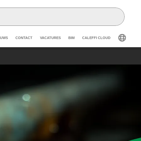
eader secondary navigation
EUWS
CONTACT
VACATURES
BIM
CALEFFI CLOUD