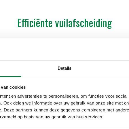
Efficiënte vuilafscheiding
Een goede vuilafscheider ver
waardoor pompen, warmtewis
functioneren.
Details
De
CALEFFI XF
is speciaal
warmtepompinstallaties. De
verwijdert de kleinste vuildee
 van cookies
doorgang. Dankzij het grote fi
snelle verstopping voorkome
ent en advertenties te personaliseren, om functies voor social
. Ook delen we informatie over uw gebruik van onze site met on
Voor installateurs én gebruike
e. Deze partners kunnen deze gegevens combineren met andere i
erzameld op basis van uw gebruik van hun services.
minder risico op stori
hogere systeemefficië