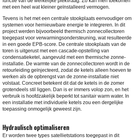
functie van de werkelijke piekvraag. Zo kan men toekomen
met een heel wat kleiner geïnstalleerd vermogen.
Tevens is het met een centrale stookplaats eenvoudiger om
systemen voor hernieuwbare energie te integreren. In dit
project werden bijvoorbeeld thermisch zonnecollectoren
toegepast voor verwarmingsondersteuning, wat resulteerde
in een goede EPB-score. De centrale stookplaats van de
toren is uitgerust met een cascade-opstelling van
condensatieketel, aangevuld met een thermische zonne-
installatie. De warmte van de zonnecollectoren wordt in de
retourleiding geïnjecteerd, zodat de ketels alleen hoeven te
werken als de opbrengst van de zonne-installatie niet
volstaat. Concreet betekent dit dat de ketels in de zomer
grotendeels stil liggen. Dan is er immers volop zon, en het
verbruik is hoofdzakelijk beperkt tot sanitair warm water. In
een installatie met individuele ketels zou een dergelijke
toepassing onmogelijk geweest zijn.
Hydraulisch optimaliseren
Er worden twee types satellietstations toegepast in dit