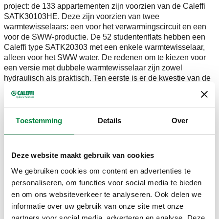
project: de 133 appartementen zijn voorzien van de Caleffi
SATK30103HE. Deze zijn voorzien van twee
warmtewisselaars: een voor het verwarmingscircuit en een
voor de SWW-productie. De 52 studentenflats hebben een
Caleffi type SATK20303 met een enkele warmtewisselaar,
alleen voor het SWW water. De redenen om te kiezen voor
een versie met dubbele warmtewisselaar zijn zowel
hydraulisch als praktisch. Ten eerste is er de kwestie van de
maximaal toegelaten drukken in de binneninstallatie.
Componenten zoals radiatoren hebben typisch een
maximale werkingsdruk van 6 bar. Het primaire circuit werkt
echter aan hogere drukken, omdat er een hoogteverschil van
Toestemming
Details
Over
19 verdiepingen, of ongeveer 57 meter, overbrugd moet
worden. Een hydraulische scheiding is dus noodzakelijk.
Deze website maakt gebruik van cookies
De tweede reden is praktisch. Door de privatieve
binneninstallatie gescheiden te houden van het
We gebruiken cookies om content en advertenties te
gemeenschappelijke primaire circuit, kunnen de eigenaars
personaliseren, om functies voor social media te bieden
van de verschillende appartementen ingrepen uitvoeren aan
en om ons websiteverkeer te analyseren. Ook delen we
hun eigen installatie, zonder dat dit impact heeft op de rest
informatie over uw gebruik van onze site met onze
van de installatie. Zo kunnen ze bijvoorbeeld een radiator
partners voor social media, adverteren en analyse. Deze