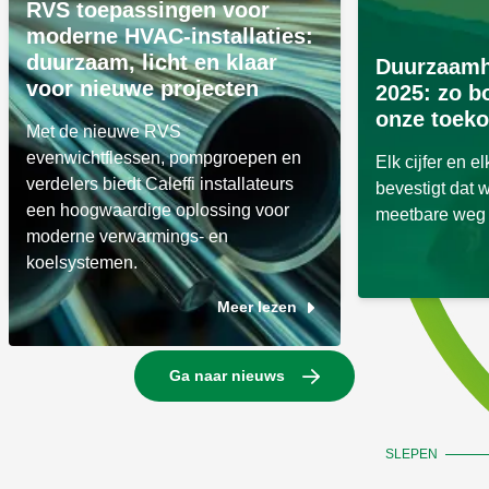
RVS toepassingen voor
moderne HVAC-installaties:
duurzaam, licht en klaar
Duurzaamh
voor nieuwe projecten
2025: zo 
onze toek
Met de nieuwe RVS
evenwichtflessen, pompgroepen en
Elk cijfer en e
verdelers biedt Caleffi installateurs
bevestigt dat 
een hoogwaardige oplossing voor
meetbare weg 
moderne verwarmings- en
koelsystemen.
Meer lezen
Ga naar nieuws
SLEPEN