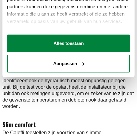
demonteren om te schilderen of te behangen, zonder dat
partners kunnen deze gegevens combineren met andere
daarom de hele installatie moet worden geledigd.
informatie die u aan ze heeft verstrekt of die ze hebben
Bij de studentenflats zijn deze overwegingen niet van
verzameld op basis van uw gebruik van hun services.
toepassing. De bouwlagen zijn niet zo hoog en het gaat om
huurwoningen, zodat eventuele werken aan de installatie
centraal worden beheerd. Alle afleversets zijn voorzien van
Alles toestaan
energiemeters, voor een individuele kostenverdeling.
Installateur Future Clima voerde ook een hydraulische
optimalisering van het basisontwerp van het studiebureau
Aanpassen
uit. Dat gebeurde in samenwerking met Caleffi aan de hand
van het softwarepakket Caleffi Hydronic Design. Dit pakket
identificeert ook de hydraulisch meest ongunstig gelegen
unit. Bij de test voor de opstart heeft de installateur bij die
unit dan ook metingen uitgevoerd, om er zeker van te zijn dat
de gewenste temperaturen en debieten ook daar gehaald
worden.
Slim comfort
De Caleffi-toestellen zijn voorzien van slimme