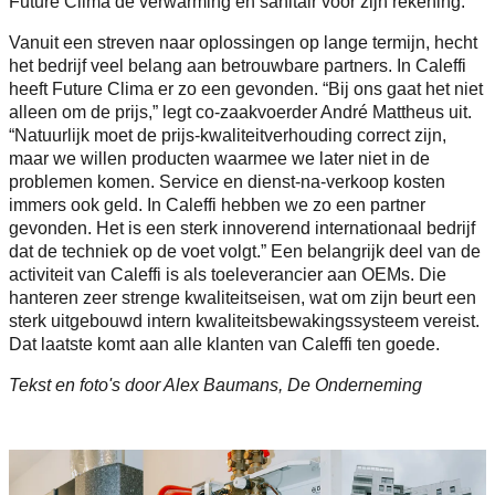
Future Clima de verwarming en sanitair voor zijn rekening.
Vanuit een streven naar oplossingen op lange termijn, hecht
het bedrijf veel belang aan betrouwbare partners. In Caleffi
heeft Future Clima er zo een gevonden. “Bij ons gaat het niet
alleen om de prijs,” legt co-zaakvoerder André Mattheus uit.
“Natuurlijk moet de prijs-kwaliteitverhouding correct zijn,
maar we willen producten waarmee we later niet in de
problemen komen. Service en dienst-na-verkoop kosten
immers ook geld. In Caleffi hebben we zo een partner
gevonden. Het is een sterk innoverend internationaal bedrijf
dat de techniek op de voet volgt.” Een belangrijk deel van de
activiteit van Caleffi is als toeleverancier aan OEMs. Die
hanteren zeer strenge kwaliteitseisen, wat om zijn beurt een
sterk uitgebouwd intern kwaliteitsbewakingssysteem vereist.
Dat laatste komt aan alle klanten van Caleffi ten goede.
Tekst en foto's door Alex Baumans, De Onderneming