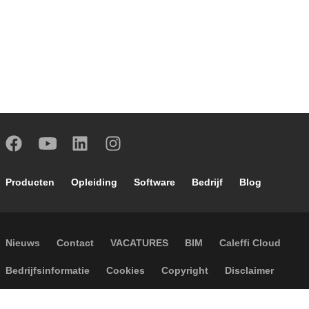
Footer main navigation
Producten
Opleiding
Software
Bedrijf
Blog
Footer secondary navigation
Nieuws
Contact
VACATURES
BIM
Caleffi Cloud
Footer menu
Bedrijfsinformatie
Cookies
Copyright
Disclaimer
Privacy
Algemene verkoopvoorwaarden
Accessibility