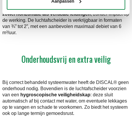
Aanpassen
De DISCAL® is ontworpen met oog voor installatiegemak.
Dankzij de verstelbare aansluiting is
montage mogelijk op
zowel horizontale als verticale leidingen
, zonder impact op
de werking. De luchtafscheider is verkrijgbaar in formaten
van ¾” tot 2”, met een aanbevolen maximaal debiet van 6
m³/uur.
Onderhoudsvrij en extra veilig
Bij correct behandeld systeemwater heeft de DISCAL® geen
onderhoud nodig. Bovendien is de luchtafscheider voorzien
van een
hygroscopische veiligheidskap
: deze sluit
automatisch af bij contact met water, om eventuele lekkages
op te vangen en schade te voorkomen. Zo biedt het systeem
ook op lange termijn gemoedsrust.