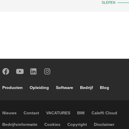
SLEPEN
Footer main navigation
Producten
Opleiding
Software
Bedrijf
Blog
Footer secondary navigation
Nieuws
Contact
VACATURES
BIM
Caleffi Cloud
Footer menu
Bedrijfsinformatie
Cookies
Copyright
Disclaimer