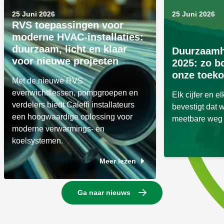
25 Juni 2026
25 Juni 2026
RVS toepassingen voor
moderne HVAC-installaties:
duurzaam, licht en klaar
Duurzaamh
voor nieuwe projecten
2025: zo 
onze toek
Met de nieuwe RVS
evenwichtflessen, pompgroepen en
Elk cijfer en e
verdelers biedt Caleffi installateurs
bevestigt dat 
een hoogwaardige oplossing voor
meetbare weg 
moderne verwarmings- en
koelsystemen.
Meer lezen
Ga naar nieuws