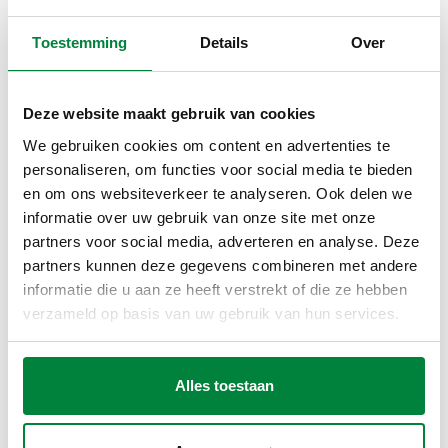
Toestemming
Details
Over
Deze website maakt gebruik van cookies
De behuizing van de DISCAL® 551 is gemaakt van
We gebruiken cookies om content en advertenties te
hoogwaardig technopolymeer. Dit materiaal is niet alleen
personaliseren, om functies voor social media te bieden
corrosiebestendig
en
minder kalkgevoelig
, maar zorgt
en om ons websiteverkeer te analyseren. Ook delen we
ook voor
minder warmteverlies
. In combinatie met een
informatie over uw gebruik van onze site met onze
optionele isolatieschaal biedt de luchtafscheider
partners voor social media, adverteren en analyse. Deze
uitstekende prestaties in zowel verwarmings- als
partners kunnen deze gegevens combineren met andere
koelsystemen.
informatie die u aan ze heeft verstrekt of die ze hebben
verzameld op basis van uw gebruik van hun services.
Slim en flexibel in gebruik
Alles toestaan