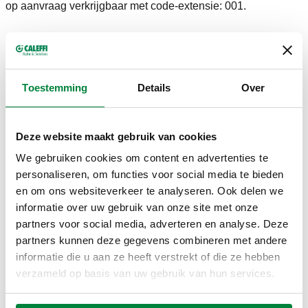
op aanvraag verkrijgbaar met code-extensie: 001.
TEKENINGEN EN SPECIFICATIES
Toestemming
Details
Over
Aansluiting uitgang
Artikelnummer
Aansluiting uitgang koud
Actions
warm
Deze website maakt gebruik van cookies
We gebruiken cookies om content en advertenties te
3 groepen,
4 groepen,
personaliseren, om functies voor social media te bieden
359410
Coll
clipverbinding
clipverbinding
en om ons websiteverkeer te analyseren. Ook delen we
informatie over uw gebruik van onze site met onze
partners voor social media, adverteren en analyse. Deze
2D-tekeningen
partners kunnen deze gegevens combineren met andere
informatie die u aan ze heeft verstrekt of die ze hebben
DWG
DXF
PDF
verzameld op basis van uw gebruik van hun services.
3D-modellen