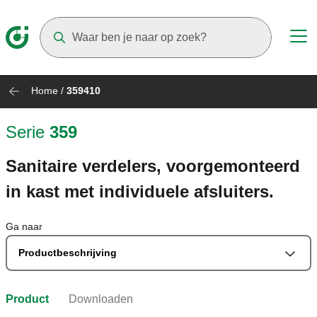
Suggestions will appear as you type
Home
/
359410
Serie
359
Sanitaire verdelers, voorgemonteerd
in kast met individuele afsluiters.
Ga naar
Productbeschrijving
Product
Downloaden