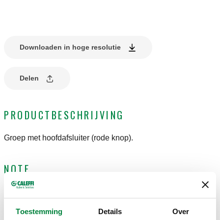
Downloaden in hoge resolutie
Delen
PRODUCTBESCHRIJVING
Groep met hoofdafsluiter (rode knop).
NOTE
lichaam van ontzinkingsbestendige legering "LOW LEAD"
op aanvraag verkrijgbaar met code-extensie: 001.
Toestemming
Details
Over