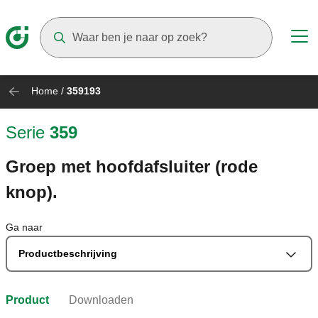
Suggestions will appear as you type
Home
/
359193
Serie
359
Groep met hoofdafsluiter (rode
knop).
Ga naar
Productbeschrijving
Product
Downloaden