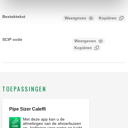
Bestektekst
Weergeven
Kopiëren
CALEFFI, 359193. Groep met hoofdafsluiter (rode knop).
SCIP code
Weergeven
33ae3fc7-a45d-442d-946c-
Kopiëren
7f2c11571f17
TOEPASSINGEN
Pipe Sizer Caleffi
Met deze app kan u de
afmetingen van de afvoerbuizen
en -leidingen voor water en lucht