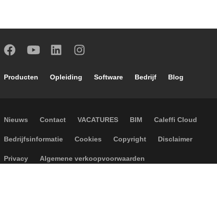
Footer main navigation
Producten
Opleiding
Software
Bedrijf
Blog
Footer secondary navigation
Nieuws
Contact
VACATURES
BIM
Caleffi Cloud
Footer menu
Bedrijfsinformatie
Cookies
Copyright
Disclaimer
Privacy
Algemene verkoopvoorwaarden
Toegankelijkheid
P.I. IT04104030962 - © 1961 - 2026