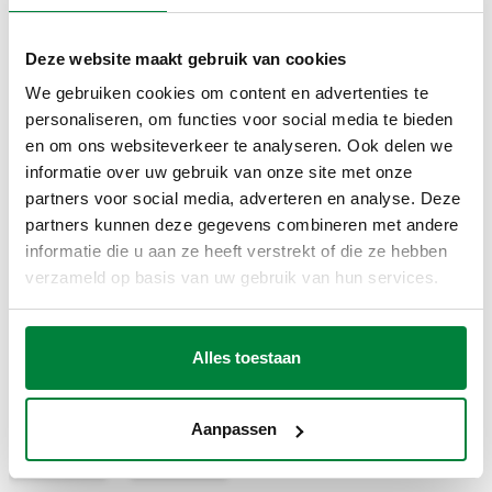
TEKENINGEN EN SPECIFICATIES
Deze website maakt gebruik van cookies
We gebruiken cookies om content en advertenties te
personaliseren, om functies voor social media te bieden
Artikelnummer
Actions
en om ons websiteverkeer te analyseren. Ook delen we
informatie over uw gebruik van onze site met onze
partners voor social media, adverteren en analyse. Deze
359193
Coll
partners kunnen deze gegevens combineren met andere
informatie die u aan ze heeft verstrekt of die ze hebben
2D-tekeningen
verzameld op basis van uw gebruik van hun services.
DWG
DXF
PDF
Alles toestaan
3D-modellen
Aanpassen
IGS
STP