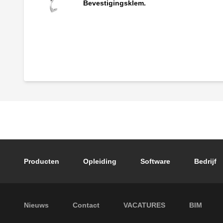
Bevestigingsklem.
Verdeler met hoofdafsluiter, controleerba
(blauwe knop).
Footer main navigation
Producten
Opleiding
Software
Bedrijf
Footer secondary navigation
Nieuws
Contact
VACATURES
BIM