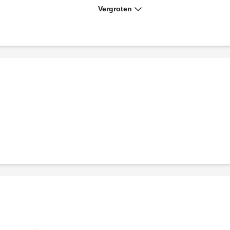
Vergroten
Koppeling voor de aansluiting van
ontluchters.