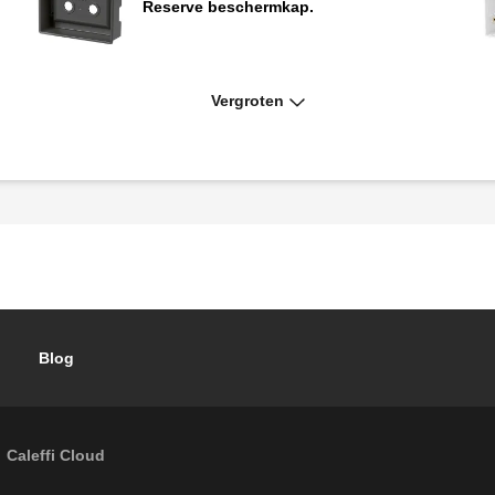
Reserve beschermkap.
Vergroten
ar
Verdeler met hoofdafsluiter, controleerbaar
(rode knop).
Blog
Caleffi Cloud