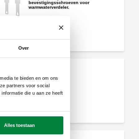
bevestigingsschroeven voor
warmwaterverdeler.
Korte adapter met bevestigingsklem.
Over
In de wand verzonken deurtje met push-
to-open frame.
 media te bieden en om ons
ze partners voor social
nformatie die u aan ze heeft
Sanitaire verdelers, voorgemonteerd in
kast met controleerbare individuele
hoofdafsluiters.
Alles toestaan