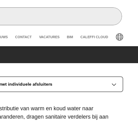
eader secondary navigation
EUWS
CONTACT
VACATURES
BIM
CALEFFI CLOUD
et individuele afsluiters
istributie van warm en koud water naar
randeren, dragen sanitaire verdelers bij aan