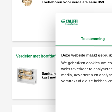
Toebehoren voor verdelers serie 359.
Een paar beugels en
bevestigingsschroeven voor
koudwaterverdeler.
Toestemming
Verdeler met individuele afsluiters (blau
Deze website maakt gebruik
knoppen).
Verdeler met hoofdafsluiters
We gebruiken cookies om cont
websiteverkeer te analyseren
Sanitaire verdelers, voorgemonteerd in
media, adverteren en analys
kast met hoofdafsluiters.
Sierplaat.
verstrekt of die ze hebben v