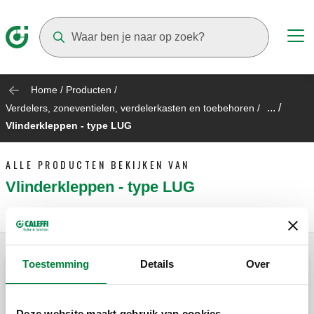
Suggestions will appear as you type
Home
/
Producten
/
... /
Verdelers, zoneventielen, verdelerkasten en toebehoren
/
Vlinderkleppen - type LUG
ALLE PRODUCTEN BEKIJKEN VAN
Vlinderkleppen - type LUG
Toestemming
Details
Over
Vlinderklep, type LUG.
Deze website maakt gebruik van cookies