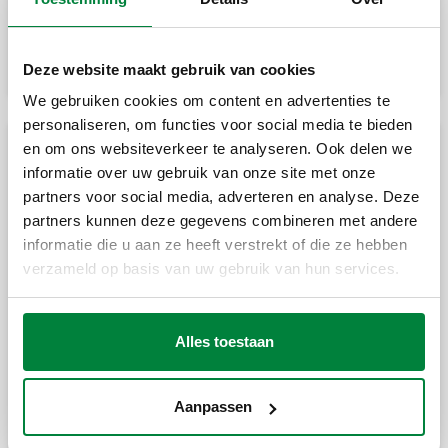
Vlinderklep, type WAFER.
Deze website maakt gebruik van cookies
We gebruiken cookies om content en advertenties te
personaliseren, om functies voor social media te bieden
en om ons websiteverkeer te analyseren. Ook delen we
Roterende actuator voor vlinderkleppen
informatie over uw gebruik van onze site met onze
partners voor social media, adverteren en analyse. Deze
partners kunnen deze gegevens combineren met andere
Servomotor voor vlinderkleppen serie 639
DN 40–DN 125.
informatie die u aan ze heeft verstrekt of die ze hebben
verzameld op basis van uw gebruik van hun services.
Servomotor vlinderklep serie 639 DN 150.
Alles toestaan
Aanpassen
Microschakelaars voor servomotoren serie