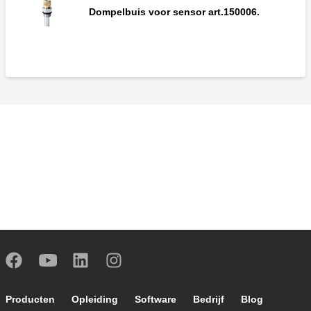
Dompelbuis voor sensor art.150006.
Footer main navigation
Producten
Opleiding
Software
Bedrijf
Blog