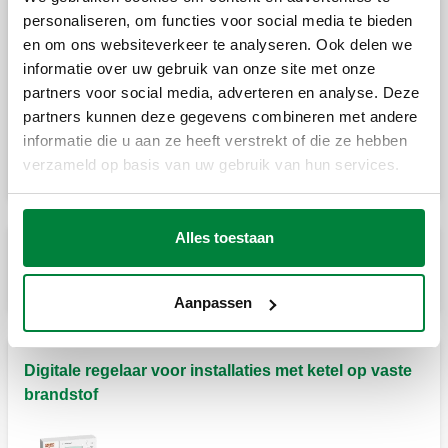
personaliseren, om functies voor social media te bieden
Laadunit met anti-condensatie inrichting
en om ons websiteverkeer te analyseren. Ook delen we
informatie over uw gebruik van onze site met onze
Laadunit met anti-condensatie inrichting,
partners voor social media, adverteren en analyse. Deze
met thermostatische controle van de
retourtemperatuur naar ketels op vaste
partners kunnen deze gegevens combineren met andere
brandstof.
informatie die u aan ze heeft verstrekt of die ze hebben
verzameld op basis van uw gebruik van hun services.
Alles toestaan
Stuurunits voor bivalente biomassa installaties
Aanpassen
Digitale regelaar voor installaties met ketel op vaste
brandstof