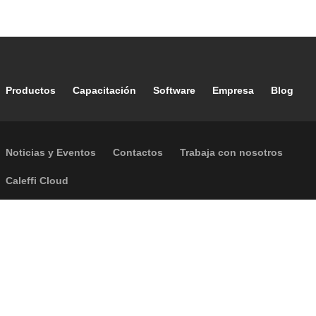
Footer main navigation
Productos
Capacitación
Software
Empresa
Blog
Footer secondary navigation
Noticias y Eventos
Contactos
Trabaja con nosotros
Caleffi Cloud
Footer menu
Información de la empresa
Cookies
Política de Privacidad
Accesibilidad
P.I. IT04104030962 - © 1961 - 2026
Caleffi S.p.a. | Todos los derechos
reservados