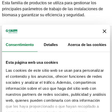
Esta familia de productos se utiliza para gestionar los
principales parámetros de trabajo de las instalaciones de
biomasa y garantizar su eficiencia y seguridad.
Válvula anticondensación
Consentimiento
Detalles
Acerca de las cookies
Válvula anticondensación con control
Esta página web usa cookies
termostático de la temperatura de retorno a
los generadores de combustible sólido.
Las cookies de este sitio web se usan para personalizar
el contenido y los anuncios, ofrecer funciones de redes
sociales y analizar el tráfico. Además, compartimos
Termostato de recambio para válvula
información sobre el uso que haga del sitio web con
anticondensación.
nuestros partners de redes sociales, publicidad y análisis
web, quienes pueden combinarla con otra información
que les haya proporcionado o que hayan recopilado a