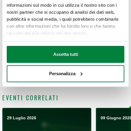
internazionale.
informazioni sul modo in cui utilizza il nostro sito con i
nostri partner che si occupano di analisi dei dati web,
Presso il nostro stand, in collaborazione con
Calafrica
,
pubblicità e social media, i quali potrebbero combinarle
presenteremo diverse soluzioni che fanno la differenza in
con altre informazioni che ha fornito loro o che hanno
termini di protezione ed efficienza dell’impianto:
raccolto dal suo utilizzo dei loro servizi.
LEGIOMIX®evo serie 6003
, il nuovo miscelatore
elettronico evoluto con disinfezione termica
programmabile e connettività;
Accetta tutti
Regolatore termostatico per circuiti di ricircolo
acqua calda sanitaria serie 116
Il disconnettore a zona di pressione ridotta
Personalizza
controllabile serie 574
EVENTI CORRELATI
29 Luglio 2026
09 Giugno 202