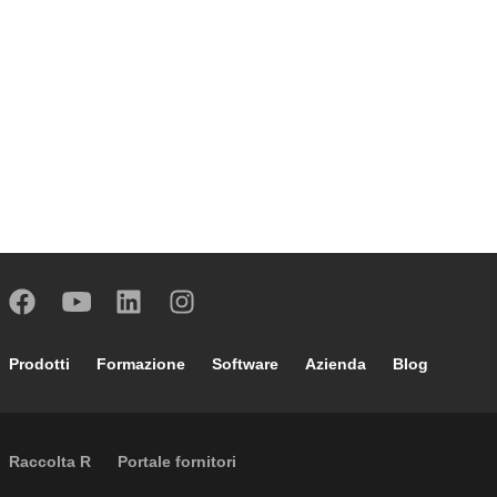
Footer main navigation
Prodotti
Formazione
Software
Azienda
Blog
External links
Raccolta R
Portale fornitori