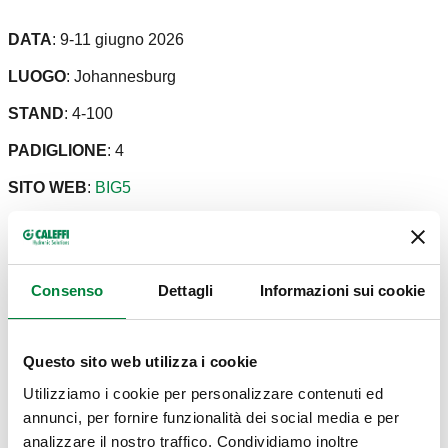
DATA
: 9-11 giugno 2026
LUOGO
: Johannesburg
STAND
: 4-100
PADIGLIONE
: 4
SITO WEB
:
BIG5
La fiera
The Big 5 Construct South Africa
è l’evento di
riferimento per il settore dell’edilizia e delle infrastrutture in
Consenso
Dettagli
Informazioni sui cookie
tutta l’Africa Australe. L'edizione di quest’anno al Gallagher
Convention Centre di Johannesburg vedrà la partecipazione
di oltre 250 espositori, provenienti da 25 Paesi.
Questo sito web utilizza i cookie
L’evento riunisce i principali attori della filiera delle
Utilizziamo i cookie per personalizzare contenuti ed
costruzioni e
HVAC
. Per noi rappresenta un’importante
annunci, per fornire funzionalità dei social media e per
occasione di networking e formazione, oltre che una vetrina
analizzare il nostro traffico. Condividiamo inoltre
d’eccellenza per presentare le nostre soluzioni a un pubblico