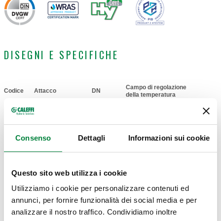
DISEGNI E SPECIFICHE
Campo di regolazione
Codice
Attacco
DN
Actions
della temperatura
Rp 1/2" (EN
DN 15
116240
35–60 °C
Consenso
Dettagli
Informazioni sui cookie
Comp
10226-1) F
(corpo)
Disegni 2D
Questo sito web utilizza i cookie
Utilizziamo i cookie per personalizzare contenuti ed
annunci, per fornire funzionalità dei social media e per
DWG
DXF
PDF
analizzare il nostro traffico. Condividiamo inoltre