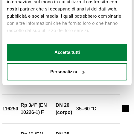
Modelli 3D
informazioni sul modo in cui utilizza il nostro sito con i
nostri partner che si occupano di analisi dei dati web,
pubblicità e social media, i quali potrebbero combinarle
IGS
STP
BIM
con altre informazioni che ha fornito loro o che hanno
raccolto dal suo utilizzo dei loro servizi.
Capitolato
Mostra
Copia
Accetta tutti
CALEFFI, 116240. Regolatore termostatico per circuiti
di ricircolo acqua calda sanitaria. Completo di funzione
Codice SCIP-Dichiarazione REACH in
Personalizza
Mostra
“Scarica"
disinfezione termica automatica termostatica. Con
Copia
CODICE IN FASE DI ANALISI
termometro per verifica temperatura circuito. Attacco:
Rp 1/2" (EN 10226-1) F. Pressione massima di
esercizio: 16 bar. Campo di regolazione della
temperatura: 35–60 °C. Temperatura di disinfezione: 70
Rp 3/4" (EN
DN 20
116250
35–60 °C
Espa
°C. DN: DN 15 (corpo). Materiale: ottone
10226-1) F
(corpo)
antidezincificazione DR "low lead".