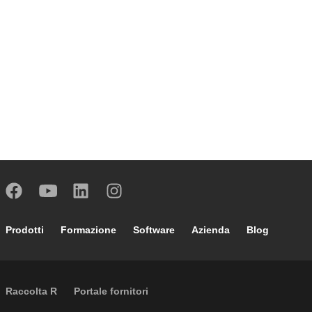
Footer main navigation
Prodotti
Formazione
Software
Azienda
Blog
External links
Raccolta R
Portale fornitori