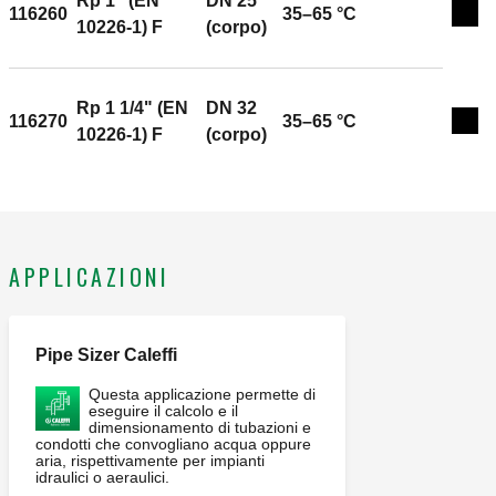
Rp 1" (EN
DN 25
116260
35–65 °C
Espa
10226-1) F
(corpo)
Rp 1 1/4" (EN
DN 32
116270
35–65 °C
Espa
10226-1) F
(corpo)
APPLICAZIONI
Pipe Sizer Caleffi
Questa applicazione permette di
eseguire il calcolo e il
dimensionamento di tubazioni e
condotti che convogliano acqua oppure
aria, rispettivamente per impianti
idraulici o aeraulici.