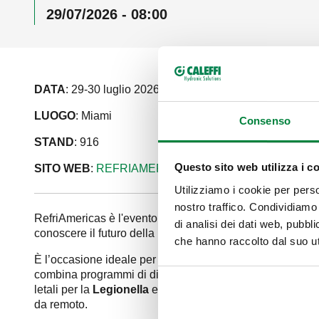
29/07/2026 - 08:00
DATA
: 29-30 luglio 2026
LUOGO
: Miami
Consenso
STAND
: 916
Questo sito web utilizza i c
SITO WEB
:
REFRIAMERICAS
Utilizziamo i cookie per perso
nostro traffico. Condividiamo 
RefriAmericas è l'evento tecnico di riferimento per l’Ameri
di analisi dei dati web, pubbl
conoscere il futuro della refrigerazione industriale e com
che hanno raccolto dal suo uti
È l’occasione ideale per esplorare le ultime tendenze e 
combina programmi di disinfezione termica programmabile c
letali per la
Legionella
e, grazie alla connessione con la
da remoto.