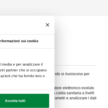
Informazioni sui cookie
l media e per analizzare il
nostri partner che si occupano
ti del settore
HVAC
di tutto il mondo si riuniscono per
azioni che ha fornito loro o
vo serie 6003
. Il nuovo miscelatore elettronico evoluto
ente la temperatura dell’acqua calda sanitaria a livelli
o di disinfezione, impostare i parametri e analizzare i dati
Accetta tutti