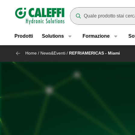
Header main navigation
Mentre digiti compariranno dei
Prodotti
Solutions
Formazione
So
Home
/
News&Eventi
/
REFRIAMERICAS - Miami