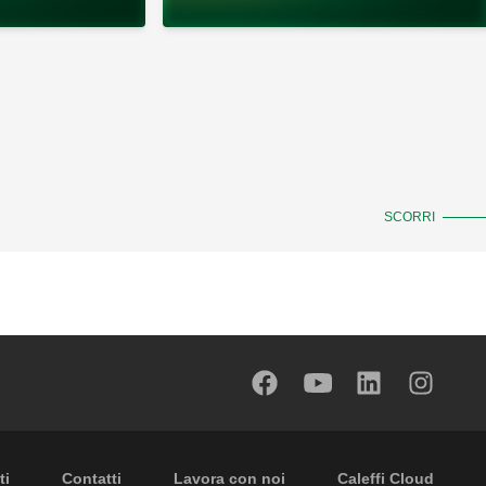
SCORRI
 secondary navigation
ti
Contatti
Lavora con noi
Caleffi Cloud