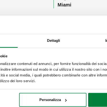
Miami
Dettagli
ookie
nalizzare contenuti ed annunci, per fornire funzionalità dei socia
inoltre informazioni sul modo in cui utilizza il nostro sito con i 
ca Latina e i Caraibi, dove produttori, distributori e professionis
icità e social media, i quali potrebbero combinarle con altre inform
merciale.
lizzo dei loro servizi.
presentare le nostre soluzioni più innovative, come
LEGIOMIX®e
on una connettività integrata. Il dispositivo innalza periodicam
 piattaforma
CALEFFI CLOUD
, permette di monitorare ogni cicl
Personalizza