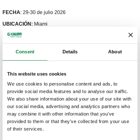
FECHA
: 29-30 de julio 2026
UBICACIÓN:
Miami
STAND
: 916
SITIO WEB
:
REFRIAMERICAS
Consent
Details
About
RefriAmericas
es el evento técnico de referencia para
This website uses cookies
América Latina y el Caribe, donde fabricantes, distribuidores
y profesionales del sector
HVAC
de todo el mundo se
We use cookies to personalise content and ads, to
reúnen para conocer el futuro de la refrigeración industrial y
provide social media features and to analyse our traffic.
comercial.
We also share information about your use of our site with
our social media, advertising and analytics partners who
Es la ocasión ideal para explorar las últimas tendencias y
presentar nuestras soluciones más innovadoras, como el
may combine it with other information that you’ve
LEGIOMIX®evo serie 6003
. Esta nueva válvula mezcladora
provided to them or that they’ve collected from your use
electrónica avanzada combina programas de desinfección
of their services.
térmica programables con conectividad integrada. El
dispositivo eleva periódicamente la temperatura del agua