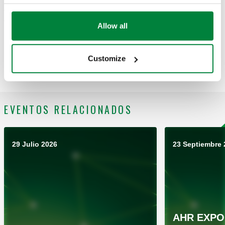
caliente sanitaria a niveles letales para la
Legionella
y,
gracias a la conexión con la plataforma
CALEFFI CLOUD
,
Allow all
permite monitorear cada ciclo de desinfección, configurar los
parámetros y analizar los datos de forma remota.
Customize
Una solución que simplifica el trabajo de los profesionales y
protege con precisión la salud de las personas.
EVENTOS RELACIONADOS
29 Julio 2026
23 Septiembre 
AHR EXPO