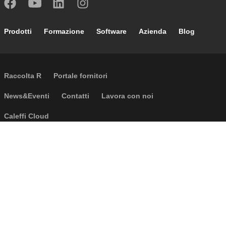
Footer main navigation
Prodotti
Formazione
Software
Azienda
Blog
External links
Raccolta R
Portale fornitori
Footer secondary navigation
News&Eventi
Contatti
Lavora con noi
Caleffi Cloud
Footer menu
Informazioni aziendali
Cookies
Copyright
Disclaimer
Privacy
CGV
Accessibilità
D.Lgs. 231 e 24/2023
P.I. IT04104030962 - © 1961 - 2026
Caleffi S.p.a. | Tutti i diritti riservati