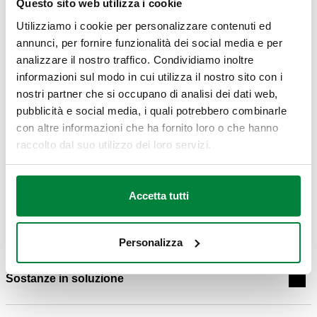
Questo sito web utilizza i cookie
Utilizziamo i cookie per personalizzare contenuti ed
annunci, per fornire funzionalità dei social media e per
analizzare il nostro traffico. Condividiamo inoltre
informazioni sul modo in cui utilizza il nostro sito con i
nostri partner che si occupano di analisi dei dati web,
pubblicità e social media, i quali potrebbero combinarle
Tutte queste sostanze contenute all'interno dell'acqua
con altre informazioni che ha fornito loro o che hanno
possono essere:
raccolto dal suo utilizzo dei loro servizi.
in soluzione
in sospensione
Accetta tutti
in forma colloidale
.
Personalizza
Sostanze in soluzione