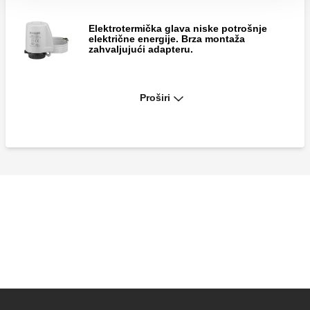
Elektrotermička glava niske potrošnje
električne energije. Brza montaža
zahvaljujući adapteru.
Proširi
Elektrotermička glava niske potrošnje
električne energije. Brza montaža
zahvaljujući adapteru.