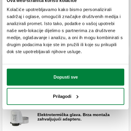
Ova web-stranica koristi kolačiće
Elektrotermički pogon.
Kolačiće upotrebljavamo kako bismo personalizirali
sadržaj i oglase, omogućili značajke društvenih medija i
analizirali promet. Isto tako, podatke o vašoj upotrebi
Proširi
naše web-lokacije dijelimo s partnerima za društvene
Elektrotermički pogon.
medije, oglašavanje i analizu, a oni ih mogu kombinirati s
drugim podacima koje ste im pružili ili koje su prikupili
dok ste upotrebljavali njihove usluge.
Adapter za montažu termostatskih
ielektrotermičkih glava s ventilima iz serija
338,339, 401, 402, 425, 426, 421, 422, 455
Termo-električni aktuator (s priključkom push to fit)
i456.
Dopusti sve
Elektrotermička glava. S indikatorom
položaja otvaranja. Brza montaža
zahvaljujući adapteru.
Termoelektrični aktuator.
Prilagodi
Elektrotermička glava. Brza montaža
zahvaljujući adapteru.