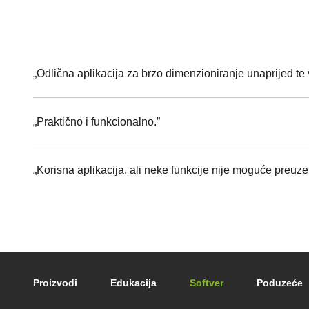
„Odlična aplikacija za brzo dimenzioniranje unaprijed te v
„Praktično i funkcionalno.”
„Korisna aplikacija, ali neke funkcije nije moguće preuzeti
Footer main navigation
Proizvodi
Edukacija
Softver
Poduzeće