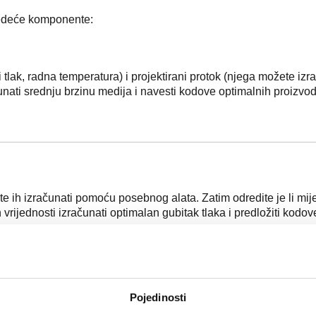
jedeće komponente:
tlak, radna temperatura) i projektirani protok (njega možete izr
unati srednju brzinu medija i navesti kodove optimalnih proizvod
e ih izračunati pomoću posebnog alata. Zatim odredite je li miješ
 vrijednosti izračunati optimalan gubitak tlaka i predložiti kod
Pojedinosti