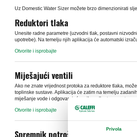
Uz Domestic Water Sizer možete brzo dimenzionirati sl
Reduktori tlaka
Unesite radne parametre (uzvodni tlak, postavni nizvodni 
upotrebe). Na temelju njih aplikacija će automatski izrač
Otvorite i isprobajte
Miješajući ventili
Ako ne znate vrijednost protoka za reduktore tlaka, možet
toplinske sustave. Aplikacija će zatim na temelju zadanih
miješanje vode i odgovarajuću prilagodbu temperature.
Otvorite i isprobajte
Privola
Spremnik potrošne vode