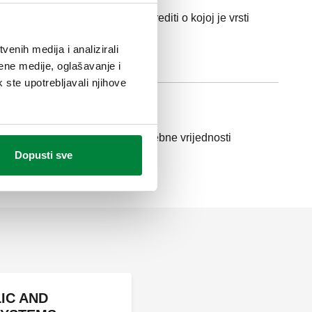
ika. Pri tome je potrebno odrediti o kojoj je vrsti
i.
enih medija i analizirali
ene medije, oglašavanje i
k ste upotrebljavali njihove
ka vode) kako biste dobili potrebne vrijednosti
Dopusti sve
IC AND