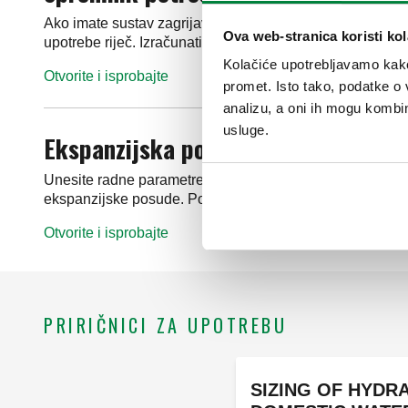
Ako imate sustav zagrijavanja potrošne vode sa spremniko
Ova web-stranica koristi kol
upotrebe riječ. Izračunati volumen spremnika zatim možet
Kolačiće upotrebljavamo kako 
Otvorite i isprobajte
promet. Isto tako, podatke o 
analizu, a oni ih mogu kombini
usluge.
Ekspanzijska posuda
Unesite radne parametre (ulazni tlak u spremnik vode, po
ekspanzijske posude. Ponuđena rješenja mogu obuhvaćat
Otvorite i isprobajte
PRIRIČNICI ZA UPOTREBU
SIZING OF HYDR