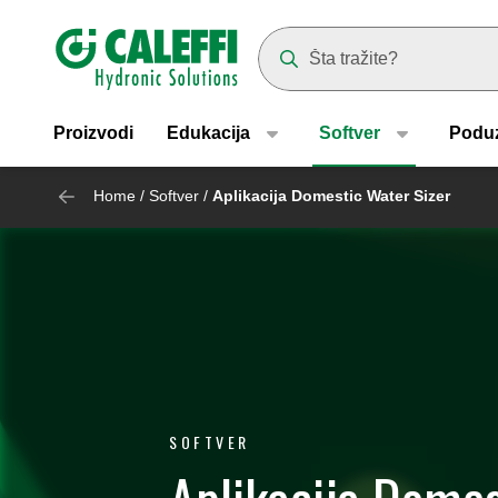
Header main navigation
Suggestions will appear as yo
Proizvodi
Edukacija
Softver
Podu
Home
/
Softver
/
Aplikacija Domestic Water Sizer
SOFTVER