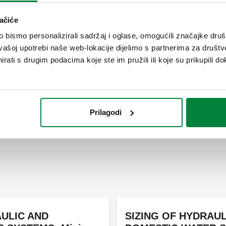
m, pomoću aplikacije možete odrediti i potreban volumen spremn
ačiće
e upotrijebiti za izračun ekspanzijske posude u posebnoj sekcij
bismo personalizirali sadržaj i oglase, omogućili značajke društv
vašoj upotrebi naše web-lokacije dijelimo s partnerima za društv
rati s drugim podacima koje ste im pružili ili koje su prikupili do
stavni tlak sigurnosnog rasteretnog ventila, temperatura spremni
i jednostruku ili dvostruku ekspanzijsku posudu.
Prilagodi
AULIC AND
SIZING OF HYDRAUL