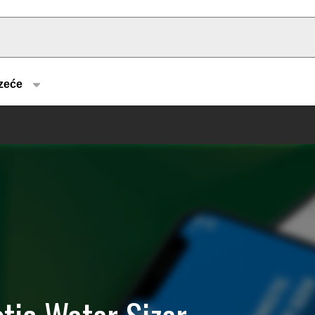
u type
zeće