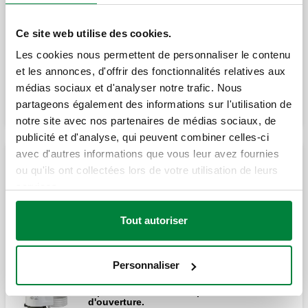
Tête électrothermique.
Ce site web utilise des cookies.
Les cookies nous permettent de personnaliser le contenu
et les annonces, d'offrir des fonctionnalités relatives aux
Agrandir
Tête électrothermique aveccontact
médias sociaux et d'analyser notre trafic. Nous
auxiliaire.
partageons également des informations sur l'utilisation de
notre site avec nos partenaires de médias sociaux, de
publicité et d'analyse, qui peuvent combiner celles-ci
avec d'autres informations que vous leur avez fournies
Tête électrothermique.
Têtes électrothermiques à raccord rapide
ou qu'ils ont collectées lors de votre utilisation de leurs
services.
Tête électrothermique. Avec installation
Adaptateur à utiliser pour l'accouplement
Tout autoriser
rapide et indicateur de position
des têtes thermostatiques et
d'ouverture.
électrothermiques avec les robinets séries
338, 339, 401, 402, 455, 456.
Personnaliser
Tête électrothermique. Avec installation
rapide et indicateur de position
d'ouverture.