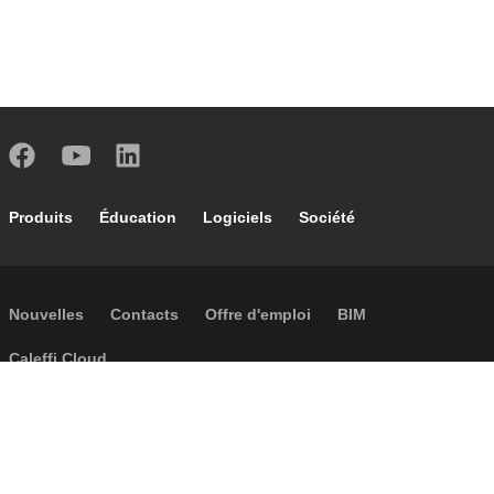
Footer main navigation
Produits
Éducation
Logiciels
Société
Footer secondary navigation
Nouvelles
Contacts
Offre d'emploi
BIM
Caleffi Cloud
Footer menu
Informations sur la société
Cookies
Copyright
Réclamations
Règles de confidentialité
Conditions generales
Accessibilité