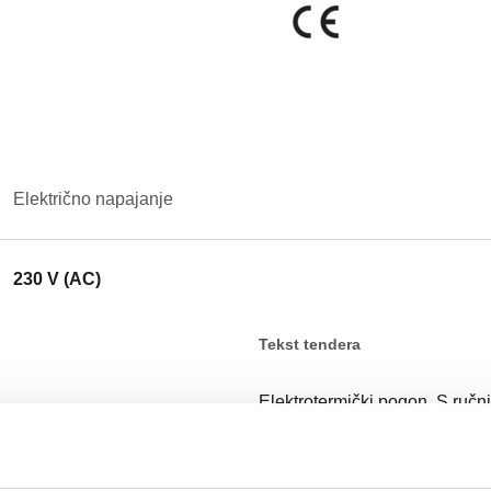
Električno napajanje
230 V (AC)
Tekst tendera
Elektrotermički pogon. S ruč
temperature prostora: 0–50 °C
W. Stupanj zaštite: IP 40. Duž