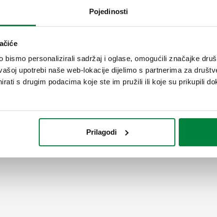
SCIP code
Pojedinosti
ef38c230-bfb5-4195-87e2-01a
ačiće
bismo personalizirali sadržaj i oglase, omogućili značajke društv
24 V (AC) / (DC)
vašoj upotrebi naše web-lokacije dijelimo s partnerima za društv
rati s drugim podacima koje ste im pružili ili koje su prikupili do
Prilagodi