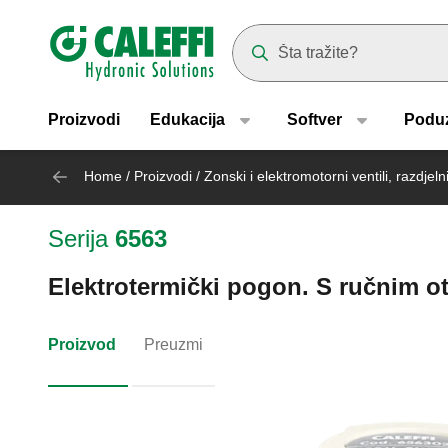
Header main navigation
Suggestions will appear as yo
Proizvodi
Edukacija
Softver
Podu
Home
/
Proizvodi
/
Zonski i elektromotorni ventili, razdjel
Serija
6563
Elektrotermički pogon. S ručnim o
Proizvod
Preuzmi