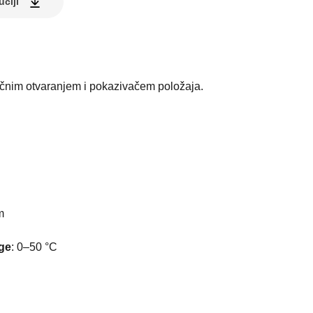
uciji
učnim otvaranjem i pokazivačem položaja.
I
m
ge
:
0–50 °C