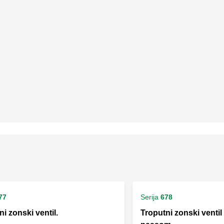
77
Serija
678
i zonski ventil.
Troputni zonski ventil