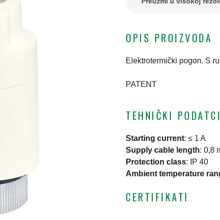
Preuzmi u visokoj rezol
OPIS PROIZVODA
Elektrotermički pogon. S r
PATENT
TEHNIČKI PODATC
Starting current
:
≤ 1 A
Supply cable length
:
0,8 
Protection class
:
IP 40
Ambient temperature ran
CERTIFIKATI