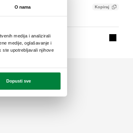
Kopiraj
O nama
fd75fbf62
enih medija i analizirali
Expand de
ene medije, oglašavanje i
k ste upotrebljavali njihove
Dopusti sve