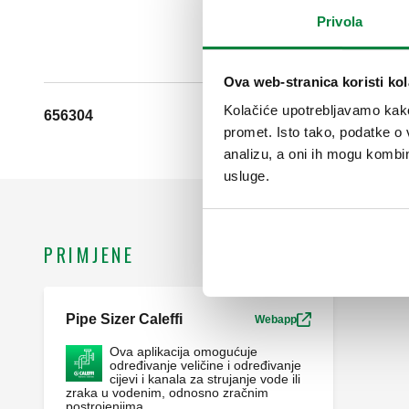
Privola
Ova web-stranica koristi kol
Kolačiće upotrebljavamo kako 
656304
promet. Isto tako, podatke o 
analizu, a oni ih mogu kombini
usluge.
PRIMJENE
Pipe Sizer Caleffi
Webapp
Ova aplikacija omogućuje
određivanje veličine i određivanje
cijevi i kanala za strujanje vode ili
zraka u vodenim, odnosno zračnim
postrojenjima.