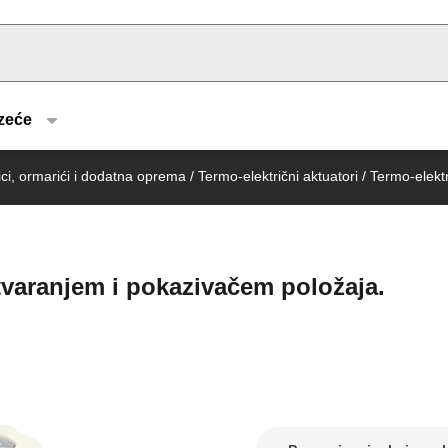
u type
zeće
nici, ormarići i dodatna oprema
/
Termo-električni aktuatori
/
Termo-elektr
tvaranjem i pokazivačem položaja.