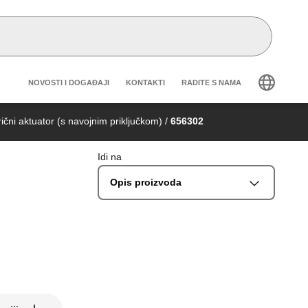
Header secondary navigation
NOVOSTI I DOGAĐAJI
KONTAKTI
RADITE S NAMA
ični aktuator (s navojnim priključkom)
/
656302
Idi na
Opis proizvoda