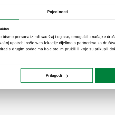
Hidraulična sigurnosna grupa
upravljivim regulacijskim ven
Pojedinosti
ULAZNI priključak: G 3/4" A (I
Maksimalni radni tlak: 10 bar
bar. Maksimalna snaga pražnje
ačiće
bismo personalizirali sadržaj i oglase, omogućili značajke društv
SCIP code
vašoj upotrebi naše web-lokacije dijelimo s partnerima za društv
6da10cf0-5109-4a47-bddf-1
rati s drugim podacima koje ste im pružili ili koje su prikupili do
Prilagodi