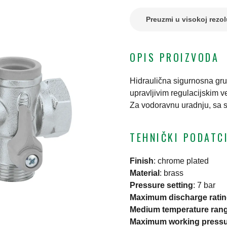
Preuzmi u visokoj rezol
OPIS PROIZVODA
Hidraulična sigurnosna gru
upravljivim regulacijskim v
Za vodoravnu uradnju, sa 
TEHNIČKI PODATC
Finish
:
chrome plated
Material
:
brass
Pressure setting
:
7 bar
Maximum discharge rati
Medium temperature ran
Maximum working press