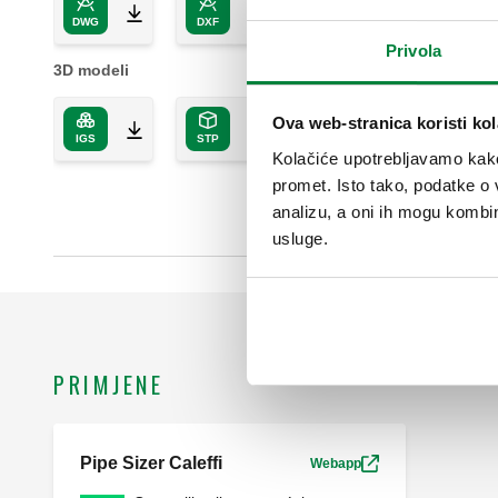
DWG
DXF
PDF
Privola
3D modeli
Ova web-stranica koristi kol
IGS
STP
Kolačiće upotrebljavamo kako 
promet. Isto tako, podatke o 
analizu, a oni ih mogu kombini
usluge.
PRIMJENE
Pipe Sizer Caleffi
Webapp