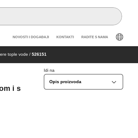
Header secondary navigation
NOVOSTI I DOGAĐAJI
KONTAKTI
RADITE S NAMA
ere tople vode
/
526151
Idi na
Opis proizvoda
om i s