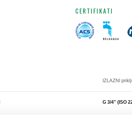
CERTIFIKATI
IZLAZNI prikl
M
G 3/4" (ISO 2
Tekst tendera