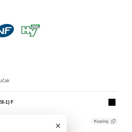
jučak
Actions
28-1) F
Collapse 
Kopiraj