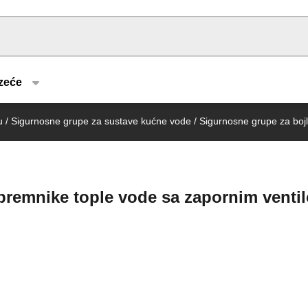
u type
zeće
u
/
Sigurnosne grupe za sustave kućne vode
/
Sigurnosne grupe za bojl
premnike tople vode sa zapornim ventil