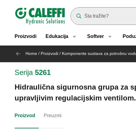
Header main navigation
Suggestions will appear as yo
Proizvodi
Edukacija
Softver
Podu
Home
/
Proizvodi
/
Komponente sustava za potrošnu vod
Serija
5261
Hidraulična sigurnosna grupa za s
upravljivim regulacijskim ventilom.
Proizvod
Preuzmi