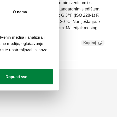
 za spremnike tople vode sa zapornim ventilom i s
tilom. Za vodoravnu uradnju, sa standardnim sjedištem.
O nama
SO 228-1) M. IZLAZNI priključak: G 3/4" (ISO 228-1) F.
. Raspon temperature medija: 2–120 °C. Namještanje: 7
nja: 10 kW. Završni premaz: krom. Materijal: mesing.
enih medija i analizirali
Kopiraj
ene medije, oglašavanje i
8c11da7c5ad
k ste upotrebljavali njihove
Dopusti sve