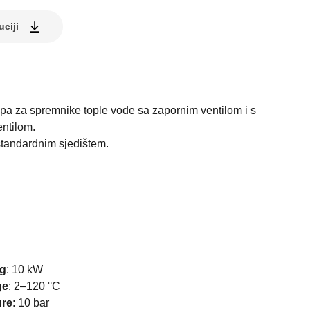
uciji
pa za spremnike tople vode sa zapornim ventilom i s
entilom.
standardnim sjedištem.
I
ng
:
10 kW
ge
:
2–120 °C
ure
:
10 bar