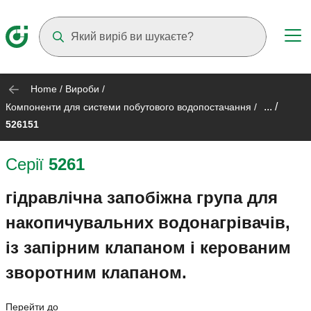
Suggestions will appear as you type
Home
/
Вироби
/
... /
Компоненти для системи побутового водопостачання
/
526151
Серії
5261
гідравлічна запобіжна група для
накопичувальних водонагрівачів,
із запірним клапаном і керованим
зворотним клапаном.
Перейти до