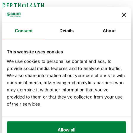
СЕРТИФІКАТИ
Consent
Details
About
КРЕСЛЕННЯ Й СПЕЦИФІКАЦІЇ
This website uses cookies
We use cookies to personalise content and ads, to
provide social media features and to analyse our traffic.
Код
Вхідне з’єднання
Вихідне з’єднання
Actions
We also share information about your use of our site with
our social media, advertising and analytics partners who
may combine it with other information that you’ve
G 3/4" A (ISO 228-1)
G 3/4" (ISO 228-1)
526151
provided to them or that they’ve collected from your use
Coll
H.З.
B.З.
of their services.
2D-креслення
Allow all