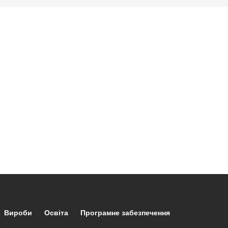
Footer main navigation
Вироби
Освіта
Програмне забезпечення