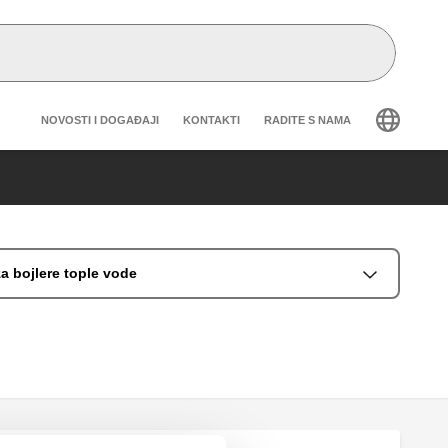
Header secondary navigation
NOVOSTI I DOGAĐAJI
KONTAKTI
RADITE S NAMA
a bojlere tople vode