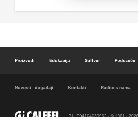
ventilom.
Sigurnosna grupa za bojlere, sa zapornim
nepovratnim ventilom.
Footer main navigation
Proizvodi
Edukacija
Softver
Poduzeće
Footer secondary navigation
Novosti i događaji
Kontakti
Radite s nama
P.I. IT04104030962 - © 1961 - 202
pridržana