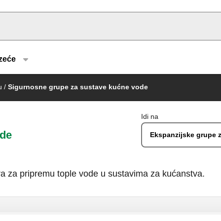
u type
zeće
u
/
Sigurnosne grupe za sustave kućne vode
Idi na
ode
Ekspanzijske grupe z
lera za pripremu tople vode u sustavima za kućanstva.