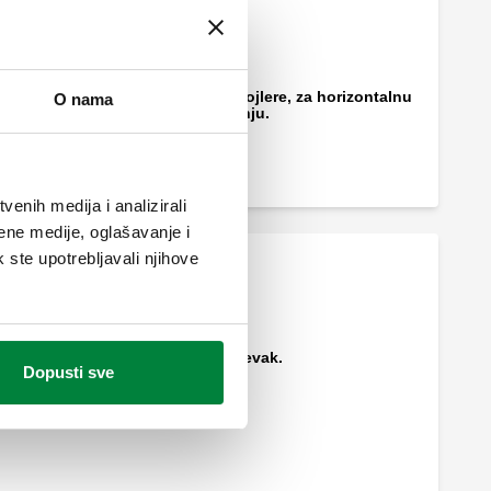
Sigurnosni set za bojlere, za horizontalnu
O nama
ili vertikalnu ugradnju.
enih medija i analizirali
ene medije, oglašavanje i
k ste upotrebljavali njihove
Plastični ispusni lijevak.
Dopusti sve
Komplet za spajanje za jedinicu šifre
526163.