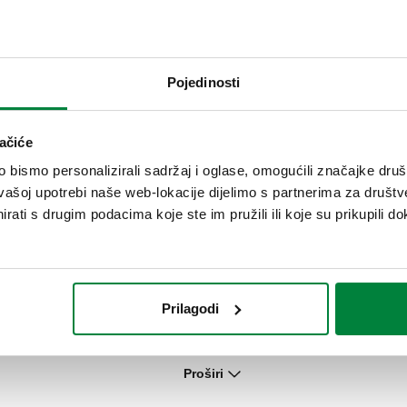
Ekspanzijska grupa za bojlere, za okomitu
Pojedinosti
i vodoravnu montažu.
ačiće
bismo personalizirali sadržaj i oglase, omogućili značajke društv
vašoj upotrebi naše web-lokacije dijelimo s partnerima za društv
rati s drugim podacima koje ste im pružili ili koje su prikupili do
Sigurnosna grupa za bojler sa zapornim i
nepovratnim ventilom.
Prilagodi
Hidraulična sigurnosna grupa za
Proširi
spremnike tople vode sa zapornim
ventilom i s upravljivim regulacijskim