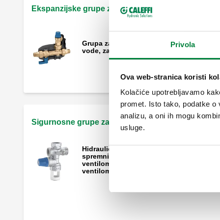
Ekspanzijske grupe za bojlere tople vode
Grupa za proširenje za spremnike tople
Privola
vode, za vodoravnu ili okomitu ugradnju.
Ova web-stranica koristi kol
Kolačiće upotrebljavamo kako 
promet. Isto tako, podatke o 
analizu, a oni ih mogu kombini
Sigurnosne grupe za bojlere tople vode
usluge.
Hidraulična sigurnosna grupa za
spremnike tople vode sa zapornim
ventilom i s upravljivim regulacijskim
ventilom.
Hidraulična sigurnosna grupa za
spremnike tople vode sa zapornim
ventilom i s upravljivim regulacijskim