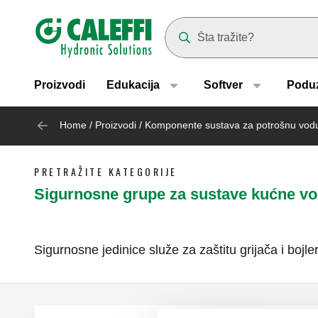
Header main navigation
Suggestions will appear as yo
Proizvodi
Edukacija
Softver
Podu
Home
/
Proizvodi
/
Komponente sustava za potrošnu vod
PRETRAŽITE KATEGORIJE
Sigurnosne grupe za sustave kućne v
Sigurnosne jedinice služe za zaštitu grijača i boj