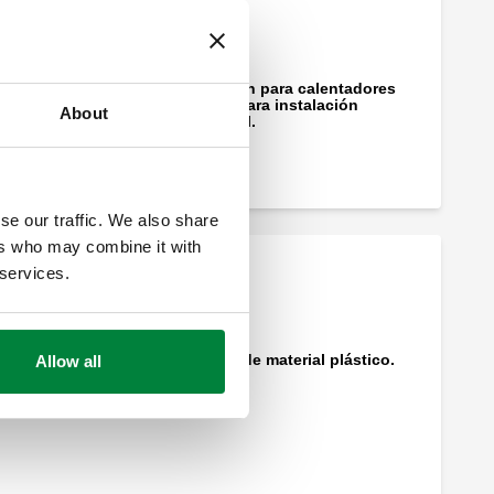
Grupo de expansión para calentadores
por acumulación, para instalación
About
horizontal o vertical.
se our traffic. We also share
ers who may combine it with
 services.
Sifón de descarga de material plástico.
Allow all
Grupo de seguridad para calentadores por
acumulación con corte y válvula de
retención controlable.