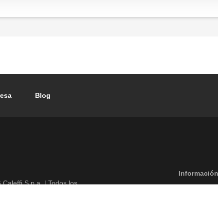
or
esa
Blog
Footer menu
Información
6
Caleffi S.p.a. | Todos los