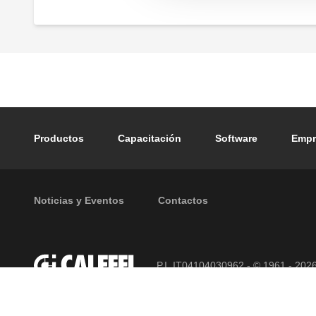
horizontales.
Grupo de seguridad para calentadores p
acumulación con corte y válvula de
retención.
Footer main navigation
Productos
Capacitación
Software
Empr
Footer secondary navigation
Noticias y Eventos
Contactos
P.I. IT04104030962 - © 1961 - 202
derechos reservados