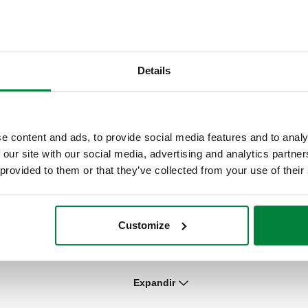
Grupo de expansión para calentadores
por acumulación, para instalación
Details
horizontal o vertical.
e content and ads, to provide social media features and to analy
 our site with our social media, advertising and analytics partn
 provided to them or that they’ve collected from your use of their
S
or
Grupo de seguridad para calentadores por
acumulación con corte y válvula de
Customize
retención controlable.
or
Expandir
Kit de conexión para código 526163.