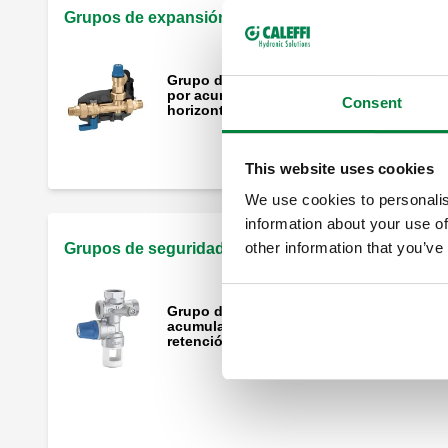
Grupos de expansión para acumuladores de ACS
Grupo de expansión para calentadores
por acumulación, para instalación
Consent
horizontal o vertical.
This website uses cookies
We use cookies to personalis
information about your use of
other information that you’ve
Grupos de seguridad para almacenamiento de AC
Grupo de seguridad para calentadores p
acumulación con corte y válvula de
retención controlable.
Grupo de seguridad para calentadores p
acumulación con corte y válvula de
retención controlable. Para instalaciones