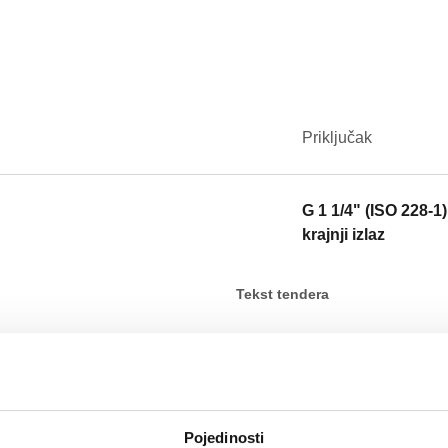
Priključak
G 1 1/4" (ISO 228-1)
krajnji izlaz
Tekst tendera
Komplet za spajanje za jedinic
Priključak: G 1 1/4" (ISO 228-1)
SCIP code
Pojedinosti
b46cd0c7-57e1-4a21-ae60-f