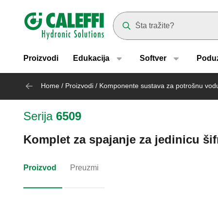
Header main navigation
Suggestions will appear as yo
Proizvodi
Edukacija
Softver
Podu
Home
/
Proizvodi
/
Komponente sustava za potrošnu vod
Serija
6509
Komplet za spajanje za jedinicu šif
Proizvod
Preuzmi