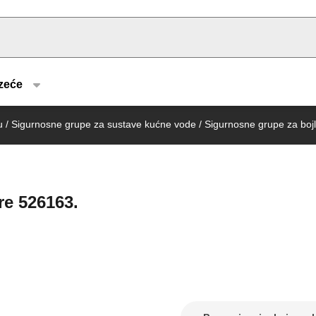
u type
zeće
u
/
Sigurnosne grupe za sustave kućne vode
/
Sigurnosne grupe za bojl
re 526163.