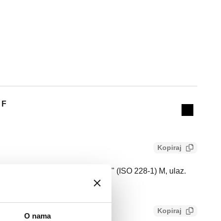
Actions
 F
Collapse 
Kopiraj
u šifre 526163. Priključak: Ga 1" (ISO 228-1) M, ulaz.
 F, krajnji izlaz.
Kopiraj
O nama
78c4b327d75