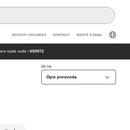
Header secondary navigation
NOVOSTI I DOGAĐAJI
KONTAKTI
RADITE S NAMA
ere tople vode
/
650972
Idi na
Opis proizvoda