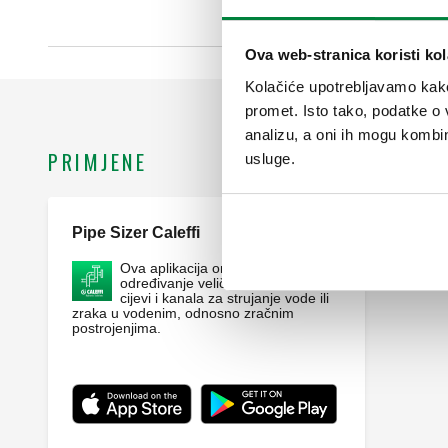
Ova web-stranica koristi kol
Kolačiće upotrebljavamo kako 
promet. Isto tako, podatke o 
analizu, a oni ih mogu kombini
PRIMJENE
usluge.
Pipe Sizer Caleffi
Webapp
Ova aplikacija omogućuje
određivanje veličine i određivanje
cijevi i kanala za strujanje vode ili
zraka u vodenim, odnosno zračnim
postrojenjima.