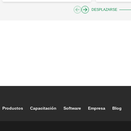
DESPLAZARSE
Footer main navigation
Productos
Capacitación
Software
Empresa
Blog