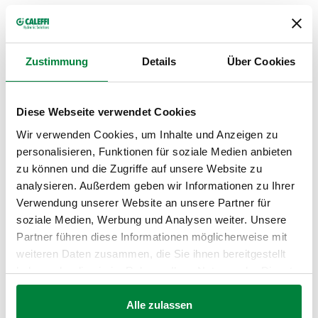
Potencial
Código de
Conexión de
Conexión
máximo de
Actions
artículo
drenaje
descarga
Zustimmung
Details
Über Cookies
G 1 1/2" A
G 1 1/4"
542870
(ISO 228-1)
(ISO 228-1)
136 kW
Coll
Diese Webseite verwendet Cookies
M
H
Wir verwenden Cookies, um Inhalte und Anzeigen zu
personalisieren, Funktionen für soziale Medien anbieten
Calibración
(Temperatura)
zu können und die Zugriffe auf unsere Website zu
98 °C
analysieren. Außerdem geben wir Informationen zu Ihrer
Verwendung unserer Website an unsere Partner für
soziale Medien, Werbung und Analysen weiter. Unsere
Planos en 2D
Partner führen diese Informationen möglicherweise mit
weiteren Daten zusammen, die Sie ihnen bereitgestellt
DWG
DXF
PDF
haben oder die sie im Rahmen Ihrer Nutzung der Dienste
gesammelt haben.
Modelos en 3D
Alle zulassen