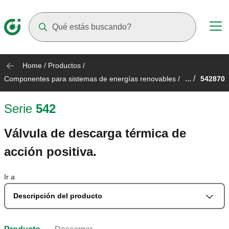
Suggestions will appear as you type
Home
/
Productos
/
... /
Componentes para sistemas de energías renovables
/
542870
Serie
542
Válvula de descarga térmica de
acción positiva.
Ir a
Descripción del producto