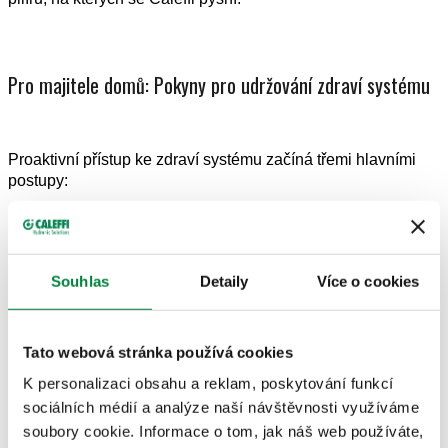
Pro majitele domů: Pokyny pro udržování zdraví systému
Proaktivní přístup ke zdraví systému začíná třemi hlavními
postupy:
Pravidelná údržba: Vaše topné a chladicí systémy by
měly procházet odbornými kontrolami, aby byl zajištěn
optimální výkon.
Souhlas
Detaily
Více o cookies
Monitorování kvality vody: Unce prevence stojí za libru
léčby; pravidelné testování může odhalit problémy brzy.
Najímání profesionálních služeb v případě potřeby:
Tato webová stránka používá cookies
Odborníci jako ti z Caleffi mohou poskytnout cílená
řešení a klid.
K personalizaci obsahu a reklam, poskytování funkcí
sociálních médií a analýze naší návštěvnosti využíváme
Pravidelná údržba není jen praktická; je to ekonomicky
soubory cookie. Informace o tom, jak náš web používáte,
rozumné. Zabraňuje nákladným poruchám a udržuje