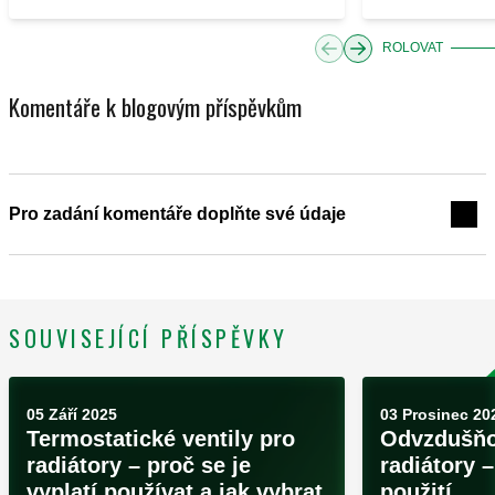
ROLOVAT
Komentáře k blogovým příspěvkům
Pro zadání komentáře doplňte své údaje
SOUVISEJÍCÍ PŘÍSPĚVKY
05 Září 2025
03 Prosinec 20
Termostatické ventily pro
Odvzdušňov
radiátory – proč se je
radiátory –
vyplatí používat a jak vybrat
použití