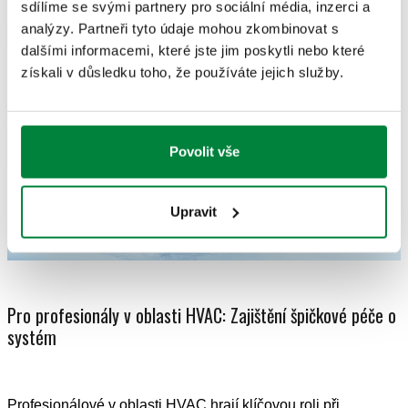
sdílíme se svými partnery pro sociální média, inzerci a
účinnost. Pokud hledáte radu nebo pomoc s udržitelným
analýzy. Partneři tyto údaje mohou zkombinovat s
zachováním provozu vašeho topného a chladicího systému,
tým Caleffi je vám k dispozici telefonicky nebo e-mailem – je
dalšími informacemi, které jste jim poskytli nebo které
připraven rozšířit odbornou podporu.
získali v důsledku toho, že používáte jejich služby.
Povolit vše
Upravit
Pro profesionály v oblasti HVAC: Zajištění špičkové péče o
systém
Profesionálové v oblasti HVAC hrají klíčovou roli při