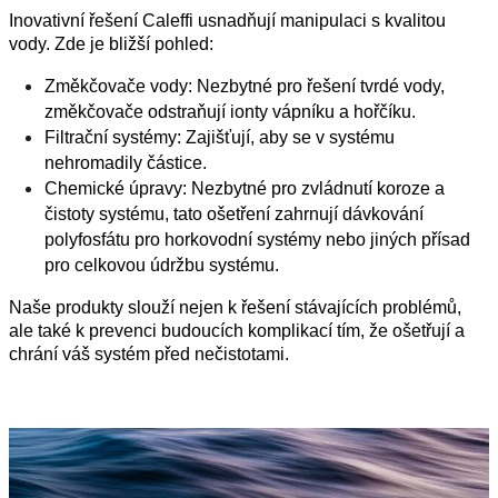
Inovativní řešení Caleffi usnadňují manipulaci s kvalitou
vody. Zde je bližší pohled:
Změkčovače vody: Nezbytné pro řešení tvrdé vody,
změkčovače odstraňují ionty vápníku a hořčíku.
Filtrační systémy: Zajišťují, aby se v systému
nehromadily částice.
Chemické úpravy: Nezbytné pro zvládnutí koroze a
čistoty systému, tato ošetření zahrnují dávkování
polyfosfátu pro horkovodní systémy nebo jiných přísad
pro celkovou údržbu systému.
Naše produkty slouží nejen k řešení stávajících problémů,
ale také k prevenci budoucích komplikací tím, že ošetřují a
chrání váš systém před nečistotami.