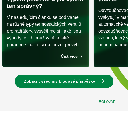
ten správný?
Odvzdušňovací 
V následujícím článku se podíváme
vyskytují v ma
na různé typy termostatických ventilů
automatické v
pro radiátory, vysvětlíme si, jaké jsou
odvzdušňovacíc
výhody jejich používání, a také
vzduch, který 
poradíme, na co si dát pozor při výb...
během napoušt
Číst více
Zobrazit všechny blogové příspěvky
ROLOVAT