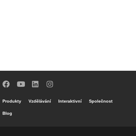
Footer main navigation
Produkty
Vzdělávání
Interaktivní
Společnost
Blog