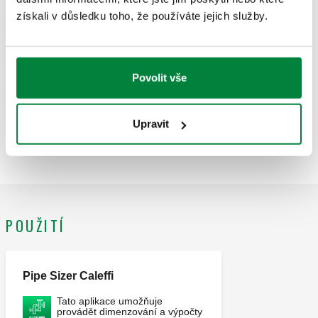
Exp
získali v důsledku toho, že používáte jejich služby.
G 1" A (ISO 228-1) M
504611
Exp
vpravo
Povolit vše
G 1" A (ISO 228-1) M
Upravit
504621
Exp
vlevo
POUŽITÍ
Pipe Sizer Caleffi
Tato aplikace umožňuje
provádět dimenzování a výpočty