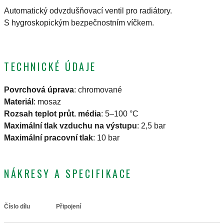
Automatický odvzdušňovací ventil pro radiátory.
S hygroskopickým bezpečnostním víčkem.
TECHNICKÉ ÚDAJE
Povrchová úprava
:
chromované
Materiál
:
mosaz
Rozsah teplot průt. média
:
5–100 °C
Maximální tlak vzduchu na výstupu
:
2,5 bar
Maximální pracovní tlak
:
10 bar
NÁKRESY A SPECIFIKACE
Číslo dílu
Připojení
Actions