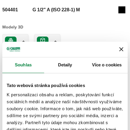
504401
G 1/2" A (ISO 228-1) M
Coll
Modely 3D
IGS
STP
Souhlas
Detaily
Více o cookies
Text výběrového řízení
Zobrazit
Zkopírujte
Tato webová stránka používá cookies
CALEFFI, 504401, AERCAL. Automatický odvzdušňovací
ventil pro radiátory. S hygroskopickým bezpečnostním
K personalizaci obsahu a reklam, poskytování funkcí
SCIP code
Zobrazit
803cf62a-e49a-41b7-b701-
víčkem. Připojení: G 1/2" A (ISO 228-1) M. Maximální
sociálních médií a analýze naší návštěvnosti využíváme
Zkopírujte
8270dc8e40b3
pracovní tlak: 10 bar. Maximální tlak vzduchu na výstupu: 2,5
soubory cookie. Informace o tom, jak náš web používáte,
bar. Rozsah teplot průt. média: 5–100 °C. Povrchová úprava:
sdílíme se svými partnery pro sociální média, inzerci a
chromované. Materiál: mosaz.
analýzy. Partneři tyto údaje mohou zkombinovat s
504501
G 3/4" A (ISO 228-1) M
dalšími informacemi, které jste jim poskytli nebo které