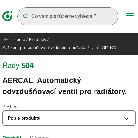
Suggestions will appear as you type
Home
/
Produkty
/
... /
Zařízení pro odlučování vzduchu a nečistot
/
504401
Řady
504
AERCAL, Automatický
odvzdušňovací ventil pro radiátory.
Přejít na
Popis produktu