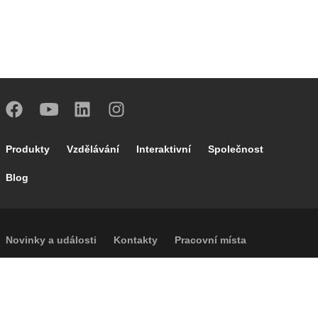
Footer main navigation
Produkty
Vzdělávání
Interaktivní
Společnost
Blog
Footer secondary navigation
Novinky a události
Kontakty
Pracovní místa
Caleffi Cloud
Footer menu
Informace o společnosti
Cookies
Autorská práva