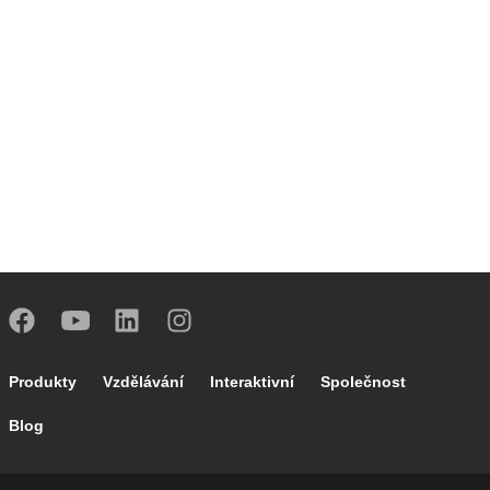
Footer main navigation
Produkty
Vzdělávání
Interaktivní
Společnost
Blog