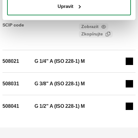
Text výběrového řízení
Zobrazit
Zkopírujte
Upravit
CALEFFI, 508011. Automatický hygroskopický
odvzdušňovací ventil pro radiátory. Bílý knoflík POM
SCIP code
Zobrazit
f8ed74c2-a2af-4fbf-b12e-
(acetalová pryskyřice). PTFE těsnění na závitu. Připojení: G
Zkopírujte
b3e3b04e7af8
1/8" A (ISO 228-1) M. Maximální pracovní tlak: 10 bar.
Rozsah teplot průt. média: 5–100 °C. Materiál: mosaz.
508021
G 1/4" A (ISO 228-1) M
Exp
508031
G 3/8" A (ISO 228-1) M
Exp
508041
G 1/2" A (ISO 228-1) M
Exp