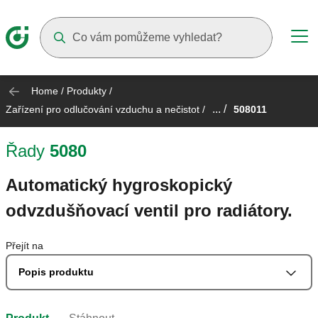
Suggestions will appear as you type
Home
/
Produkty
/
... /
Zařízení pro odlučování vzduchu a nečistot
/
508011
Řady
5080
Automatický hygroskopický
odvzdušňovací ventil pro radiátory.
Přejít na
Popis produktu