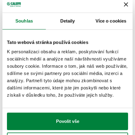
508011
G 1/8" A (ISO 228-1) M
Coll
Souhlas
Detaily
Více o cookies
Nákresy 2D
Tato webová stránka používá cookies
K personalizaci obsahu a reklam, poskytování funkcí
DWG
DWG
DXF
sociálních médií a analýze naší návštěvnosti využíváme
soubory cookie. Informace o tom, jak náš web používáte,
sdílíme se svými partnery pro sociální média, inzerci a
DXF
PDF
analýzy. Partneři tyto údaje mohou zkombinovat s
dalšími informacemi, které jste jim poskytli nebo které
Modely 3D
získali v důsledku toho, že používáte jejich služby.
IGS
STP
BIM
Povolit vše