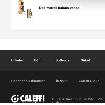
Debimetreli balans vanası.
Footer main navigation
Ürünler
Eğitim
Software
Şirket
Footer secondary navigation
Haberler & Etkinlikler
İletişim
Caleffi Cloud
P.I. IT04104030962 - © 1961 - 202
saklıdır