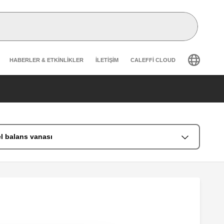
Header secondary navigation
HABERLER & ETKINLIKLER
İLETIŞIM
CALEFFI CLOUD
el balans vanası