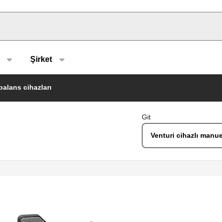
u type
Şirket
balans cihazları
Git
Venturi cihazlı manu