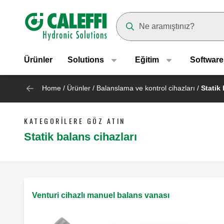
Header main navigation
Suggestions will appear as yo
Ürünler
Solutions
Eğitim
Software
Home
/
Ürünler
/
Balanslama ve kontrol cihazları
/
Statik 
KATEGORILERE GÖZ ATIN
Statik balans cihazları
Venturi cihazlı manuel balans vanası