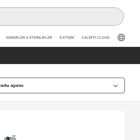
Header secondary navigation
HABERLER & ETKINLIKLER
İLETIŞIM
CALEFFI CLOUD
tortu ayırıcı