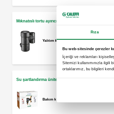
Mıknatıslı tortu ayırıcılar için aksesuarlar
Rıza
Yalıtım kılıfı, 5453 serisi tortu ayırıcılar içi
Bu web-sitesinde çerezler k
İçeriği ve reklamları kişisell
Sitemizi kullanımınızla ilgili 
ortaklarımız, bu bilgileri kendi
Su şartlandırma ünitesi
Bakım kiti.