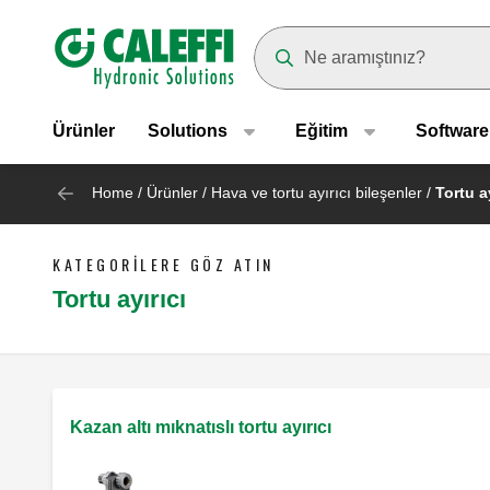
Header main navigation
Suggestions will appear as yo
Ürünler
Solutions
Eğitim
Software
Home
/
Ürünler
/
Hava ve tortu ayırıcı bileşenler
/
Tortu ay
KATEGORILERE GÖZ ATIN
Tortu ayırıcı
Kazan altı mıknatıslı tortu ayırıcı