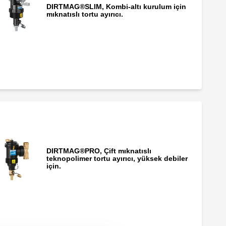
DIRTMAG®SLIM, Kombi-altı kurulum için
mıknatıslı tortu ayırıcı.
DIRTMAGSLIM, Kombi altı mıknatıslı tortu
ayırıcı.
DIRTMAG®PRO, Çift mıknatıslı
teknopolimer tortu ayırıcı, yüksek debiler
için.