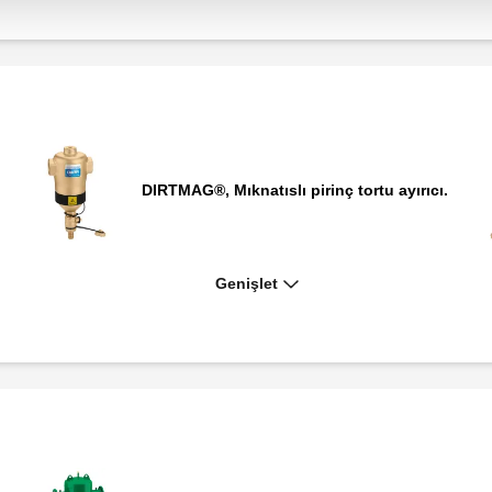
DIRTMAG®, Mıknatıslı pirinç tortu ayırıcı.
Genişlet