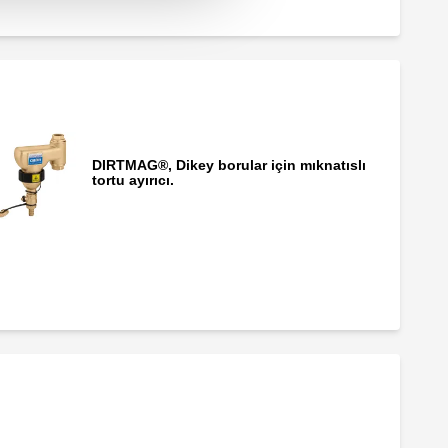
DIRTMAG®, Dikey borular için mıknatıslı
tortu ayırıcı.