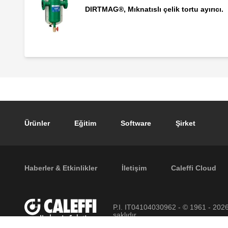
DIRTMAG®, Mıknatıslı çelik tortu ayırıcı.
Footer main navigation
Ürünler
Eğitim
Software
Şirket
Footer secondary navigation
Haberler & Etkinlikler
İletişim
Caleffi Cloud
P.I. IT04104030962 - © 1961 - 202
saklıdır