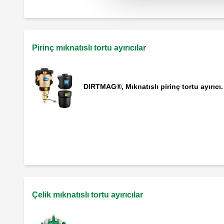
Pirinç mıknatıslı tortu ayırıcılar
DIRTMAG®, Mıknatıslı pirinç tortu ayırıcı.
DIRTMAG®, Dikey borular için mıknatıslı
tortu ayırıcı.
Çelik mıknatıslı tortu ayırıcılar