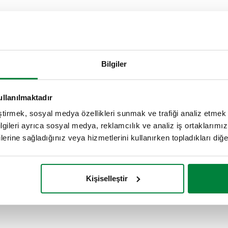
Bilgiler
n.
Yalıtım, 54534 serisi tortu ayırıcılar için.
ullanılmaktadır
eştirmek, sosyal medya özellikleri sunmak ve trafiği analiz etmek 
bilgileri ayrıca sosyal medya, reklamcılık ve analiz iş ortaklarımızl
lerine sağladığınız veya hizmetlerini kullanırken topladıkları diğer b
Kişiselleştir