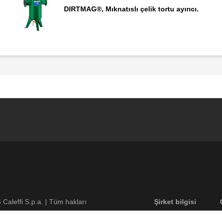
DIRTMAG®, Mıknatıslı çelik tortu ayırıcı.
Footer menu
6
Caleffi S.p.a. | Tüm hakları
Şirket bilgisi