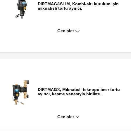
DIRTMAG®SLIM, Kombi-altı kurulum için
mıknatıslı tortu ayırıcı.
Genişlet
DIRTMAG®SLIM, Kombi altı mıknatıslı
tortu ayırıcı.
DIRTMAG®, Mıknatıslı teknopolimer tortu
ayırıcı, kesme vanasıyla birlikte.
Genişlet