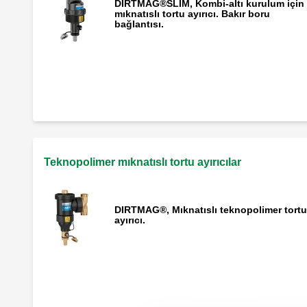
DIRTMAG®SLIM, Kombi-altı kurulum için
mıknatıslı tortu ayırıcı. Bakır boru
bağlantısı.
DIRTMAG®SLIM, Kombi altı mıknatıslı
tortu ayırıcı.
Teknopolimer mıknatıslı tortu ayırıcılar
DIRTMAG®, Mıknatıslı teknopolimer tortu
ayırıcı.
DIRTMAG®, Mıknatıslı teknopolimer tortu
ayırıcı.