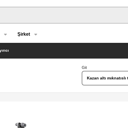
u type
Şirket
ırıcı
Git
Kazan altı mıknatıslı 