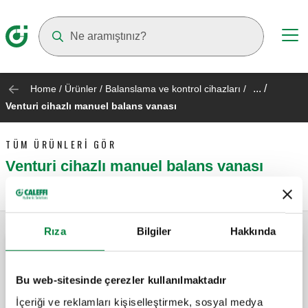
Suggestions will appear as you type
... /
Home
/
Ürünler
/
Balanslama ve kontrol cihazları
/
Venturi cihazlı manuel balans vanası
TÜM ÜRÜNLERI GÖR
Venturi cihazlı manuel balans vanası
Rıza
Bilgiler
Hakkında
Hidronik devreler için balans vanası.
Bu web-sitesinde çerezler kullanılmaktadır
İçeriği ve reklamları kişiselleştirmek, sosyal medya