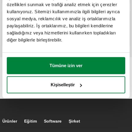
özellikleri sunmak ve trafiği analiz etmek için çerezler
kullanıyoruz. Sitemizi kullanımınızla ilgili bilgileri ayrıca
sosyal medya, reklamcılık ve analiz iş ortaklarımızla
Dişli bağlantıları bulunan 130 serisi balans
paylaşabiliriz. İş ortaklarımız, bu bilgileri kendilerine
vanaları için önceden şekillendirilmiş
yalıtım.
sağladığınız veya hizmetlerini kullanırken topladıkları
diğer bilgilerle birleştirebilir.
Tümüne izin ver
Kişiselleştir
Footer main navigation
Ürünler
Eğitim
Software
Şirket