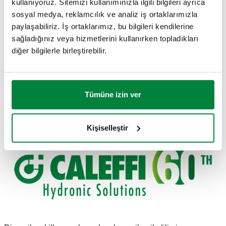
kullanıyoruz. Sitemizi kullanımınızla ilgili bilgileri ayrıca
sosyal medya, reklamcılık ve analiz iş ortaklarımızla
Uzmanlık akışımız bilgi birikimimizi, var olma şeklimizi
paylaşabiliriz. İş ortaklarımız, bu bilgileri kendilerine
paylaşarak mümkün olduğunca çok insana ulaşmak
sağladığınız veya hizmetlerini kullanırken topladıkları
anlamına gelir. Bu nedenle, ısıtma ve sıhhi tesisat
diğer bilgilerle birleştirebilir.
çözümlerimizi oluştururken Caleffi olarak iletişimimize
oldukça özen gösteriyoruz.
Caleffi'nin yeni logo tasarımı, dünyamıza girenlere rehberlik
eden bir keşif yolculuğudur. Akışımız, logomuzun
Tümüne izin ver
piktogramından başlar ve çözümlerimizin dünyasında yol
alarak onun en ayırt edici özelliği haline gelir.
Kişiselleştir