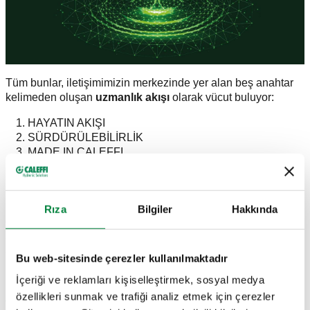
Tüm bunlar, iletişimimizin merkezinde yer alan beş anahtar
kelimeden oluşan
uzmanlık akışı
olarak vücut buluyor:
HAYATIN AKIŞI
SÜRDÜRÜLEBİLİRLİK
MADE IN CALEFFI
GELECEK
TEKNOLOJİ
Benzersizliğimizi ortaya koyan ve günlük hayatımızdan
Rıza
Bilgiler
Hakkında
doğan beş kelime. Bu beş kelime, nesnel yaklaşımımızı ve
süreçlere, ürünlere, insanlara ve sahada yaptığımız
seçimlere dayalı kurumsal felsefemizi yansıtıyor.
Bu web-sitesinde çerezler kullanılmaktadır
Birleştirildiklerinde ise daha şeffaf, gerçek ve filtresiz bir
kurumsal kimlik oluşturuyorlar.
İçeriği ve reklamları kişiselleştirmek, sosyal medya
özellikleri sunmak ve trafiği analiz etmek için çerezler
YENİ BİR İLETİŞİM AKIŞI