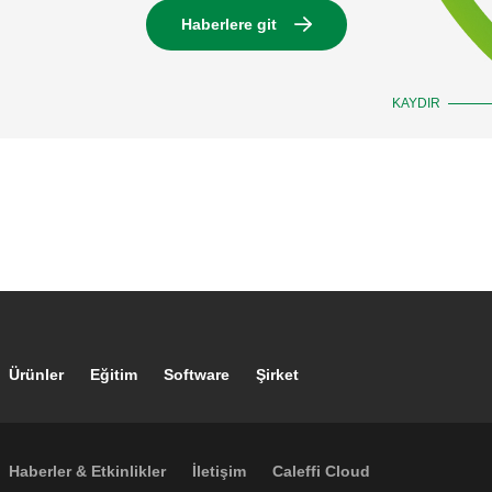
Haberlere git
KAYDIR
Footer main navigation
Ürünler
Eğitim
Software
Şirket
Footer secondary navigation
Haberler & Etkinlikler
İletişim
Caleffi Cloud