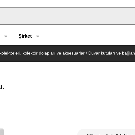
u type
Şirket
olektörleri, kolektör dolapları ve aksesuarlar
/
Duvar kutuları ve bağlant
u.