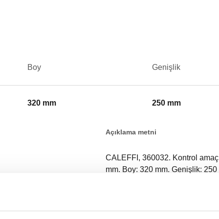
Boy
Genişlik
320 mm
250 mm
Açıklama metni
CALEFFI, 360032. Kontrol amaçlı 
mm. Boy: 320 mm. Genişlik: 250
SCIP code
46723c83-d061-4e11-bd76-5bfd