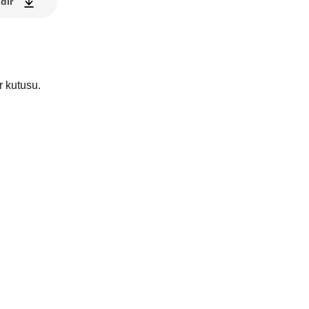
dir
r kutusu.