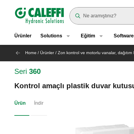
Header main navigation
Suggestions will appear as yo
Ürünler
Solutions
Eğitim
Software
Home
/
Ürünler
/
Zon kontrol ve motorlu vanalar, dağıtım k
Seri
360
Kontrol amaçlı plastik duvar kutus
Ürün
İndir