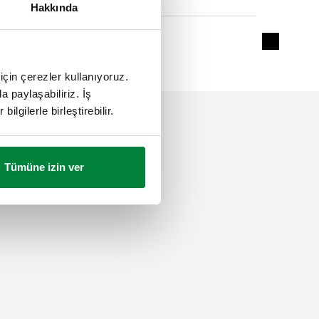
Hakkında
90 mm
Expand de
için çerezler kullanıyoruz.
a paylaşabiliriz. İş
ilgilerle birleştirebilir.
Tümüne izin ver