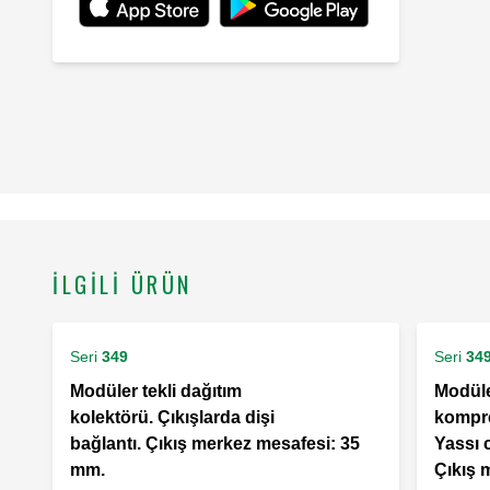
İLGILI ÜRÜN
Seri
349
Seri
34
Modüler tekli dağıtım
Modüle
kolektörü. Çıkışlarda dişi
kompres
bağlantı. Çıkış merkez mesafesi: 35
Yassı c
mm.
Çıkış 