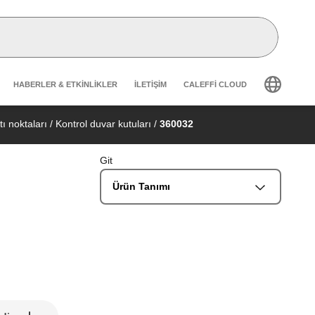
Header secondary navigation
HABERLER & ETKINLIKLER
İLETIŞIM
CALEFFI CLOUD
ı noktaları
/
Kontrol duvar kutuları
/
360032
Git
Ürün Tanımı