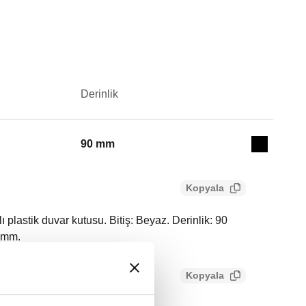
Derinlik
Actions
90 mm
Collapse 
Kopyala
plastik duvar kutusu. Bitiş: Beyaz. Derinlik: 90
 mm.
Kopyala
afd6e114