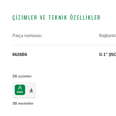
ÇIZIMLER VE TEKNIK ÖZELLIKLER
Parça numarası
Bağlantıl
6626B6
G 1" (IS
2B çizimler
DWG
3B modeller