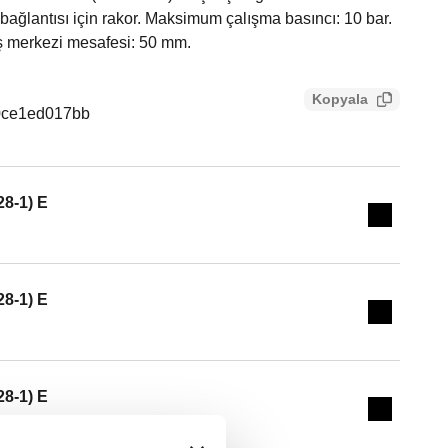
fi bağlantısı için rakor. Maksimum çalışma basıncı: 10 bar.
ış merkezi mesafesi: 50 mm.
Kopyala
0ce1ed017bb
28-1) E
Expand de
28-1) E
Expand de
28-1) E
Expand de