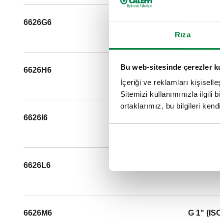
6626G6
G 1" (IS
Rıza
Bu web-sitesinde çerezler k
6626H6
G 1" (IS
İçeriği ve reklamları kişisell
Sitemizi kullanımınızla ilgili 
ortaklarımız, bu bilgileri kendi
6626I6
G 1" (IS
6626L6
G 1" (IS
6626M6
G 1" (IS