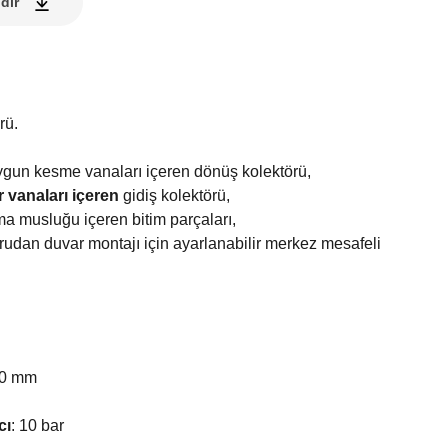
dir
rü.
uygun kesme vanaları içeren dönüş kolektörü,
 vanaları içeren
gidiş kolektörü,
ma musluğu içeren bitim parçaları,
rudan duvar montajı için ayarlanabilir merkez mesafeli
0 mm
cı
:
10 bar