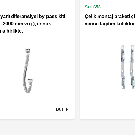
2
Seri
658
yarlı diferansiyel by-pass kiti
Çelik montaj braketi çi
 (2000 mm w.g.), esnek
serisi dağıtım kolektörl
a birlikte.
Bul