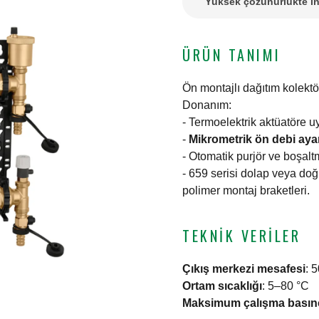
Yüksek çözünürlükte in
ÜRÜN TANIMI
Ön montajlı dağıtım kolektö
Donanım:
- Termoelektrik aktüatöre 
-
Mikrometrik ön debi ayar
- Otomatik purjör ve boşalt
- 659 serisi dolap veya doğ
polimer montaj braketleri.
TEKNIK VERILER
Çıkış merkezi mesafesi
:
5
Ortam sıcaklığı
:
5–80 °C
Maksimum çalışma basın