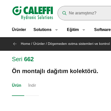
Header main navigation
Suggestions will appear as yo
Ürünler
Solutions
Eğitim
Software
Home
/
Ürünler
/
Döşemeden ısıtma sistemleri ve kontrol b
Seri
662
Ön montajlı dağıtım kolektörü.
Ürün
İndir