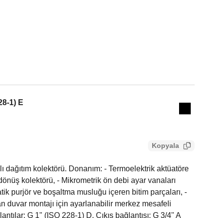
Actions
28-1) E
Collapse 
Kopyala
 dağıtım kolektörü. Donanım: - Termoelektrik aktüatöre
önüş kolektörü, - Mikrometrik ön debi ayar vanaları
atik purjör ve boşaltma musluğu içeren bitim parçaları, -
n duvar montajı için ayarlanabilir merkez mesafeli
antılar: G 1" (ISO 228-1) D. Çıkış bağlantısı: G 3/4" A