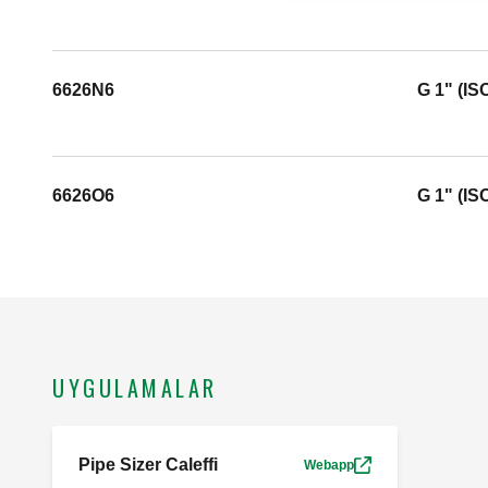
6626N6
G 1" (IS
6626O6
G 1" (IS
UYGULAMALAR
Pipe Sizer Caleffi
Webapp