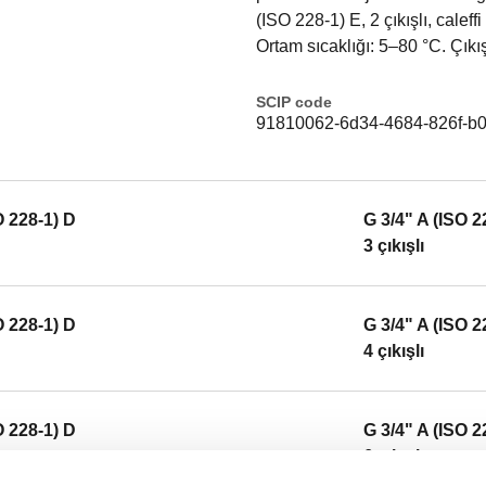
(ISO 228-1) E, 2 çıkışlı, calef
Ortam sıcaklığı: 5–80 °C. Çık
SCIP code
91810062-6d34-4684-826f-b
O 228-1) D
G 3/4" A (ISO 2
3 çıkışlı
O 228-1) D
G 3/4" A (ISO 2
4 çıkışlı
O 228-1) D
G 3/4" A (ISO 2
6 çıkışlı