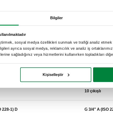
O 228-1) D
G 3/4" A (ISO 2
7 çıkışlı
Bilgiler
ullanılmaktadır
O 228-1) D
G 3/4" A (ISO 2
8 çıkışlı
eştirmek, sosyal medya özellikleri sunmak ve trafiği analiz etmek 
bilgileri ayrıca sosyal medya, reklamcılık ve analiz iş ortaklarımızl
lerine sağladığınız veya hizmetlerini kullanırken topladıkları diğer b
O 228-1) D
G 3/4" A (ISO 2
9 çıkışlı
Kişiselleştir
O 228-1) D
G 3/4" A (ISO 2
10 çıkışlı
O 228-1) D
G 3/4" A (ISO 2