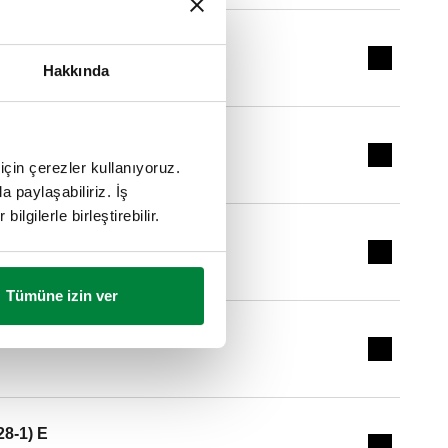
28-1) E
Expand de
Hakkında
28-1) E
Expand de
için çerezler kullanıyoruz.
a paylaşabiliriz. İş
ilgilerle birleştirebilir.
28-1) E
Expand de
Tümüne izin ver
28-1) E
Expand de
28-1) E