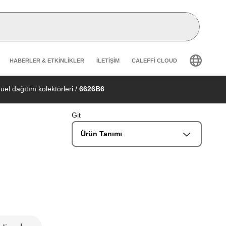
Header secondary navigation
HABERLER & ETKINLIKLER
İLETIŞIM
CALEFFI CLOUD
uel dağıtım kolektörleri
/
6626B6
Git
Ürün Tanımı