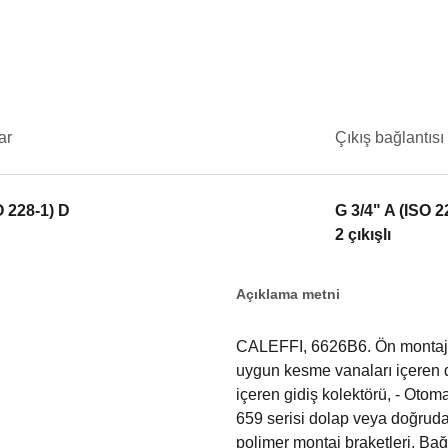
ar
Çıkış bağlantısı
O 228-1) D
G 3/4" A (ISO 2
2 çıkışlı
Açıklama metni
CALEFFI, 6626B6. Ön montajlı
uygun kesme vanaları içeren d
içeren gidiş kolektörü, - Otom
659 serisi dolap veya doğruda
polimer montaj braketleri. Bağl