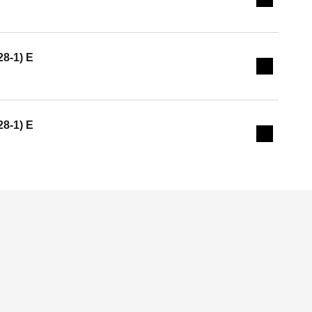
Expand de
28-1) E
Expand de
28-1) E
Expand de