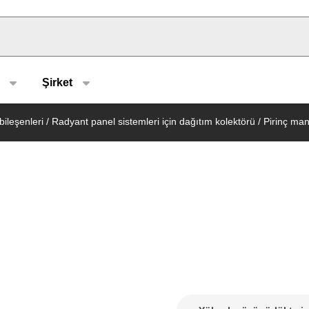
u type
Şirket
ileşenleri
/
Radyant panel sistemleri için dağıtım kolektörü
/
Pirinç man