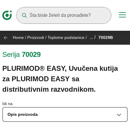
Suggestions will appear as you type
... /
Home
/
Proizvodi
/
Toplotne podstanice
/
70029B
Serija
70029
PLURIMOD® EASY, Uvučena kutija
za PLURIMOD EASY sa
distributivnim razvodnikom.
Idi na
Opis proizvoda