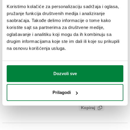
Odvodni
Koristimo kolačiće za personalizaciju sadržaja i oglasa,
Broj dela
Upotreba
Actions
priključak
pružanje funkcija društvenih medija i analiziranje
saobraćaja. Takođe delimo informacije o tome kako
koristite sajt sa partnerima za društvene medije,
23 p. 1,5
700215, 700216, 700215 007,
70029B
oglašavanje i analitiku koji mogu da ih kombinuju sa
Coll
2 odvoda
700216 007
drugim informacijama koje ste im dali ili koje su prikupili
na osnovu korišćenja usluga.
3D modeli
Dozvoli sve
Tekst tendera
Prikaži
Kopiraj
Uvučena kutija za PLURIMOD EASY sa distributivnim
Prilagodi
razvodnikom. Kućište od pocinkovanog lima i obojena vrata
SCIP code
Prikaži
31ef2efa-f0f4-4fd7-840c-
RAL 9010 za unutrašnju ugradnju. odvodni priključak: 23 p.
Kopiraj
23bbfed81c19
1,5, 2 odvoda. Površina: bela RAL 9010. Dubina: 140–180
mm. Visina: 866 mm. Širina: 600 mm.