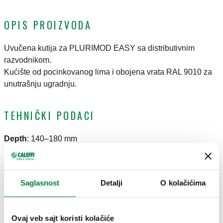
OPIS PROIZVODA
Uvučena kutija za PLURIMOD EASY sa distributivnim
razvodnikom.
Kućište od pocinkovanog lima i obojena vrata RAL 9010 za
unutrašnju ugradnju.
TEHNIČKI PODACI
Depth
:
140–180 mm
Width
:
600 mm
Height
:
866 mm
Saglasnost
Detalji
O kolačićima
CRTEŽI I SPECIFIKACIJE
Ovaj veb sajt koristi kolačiće