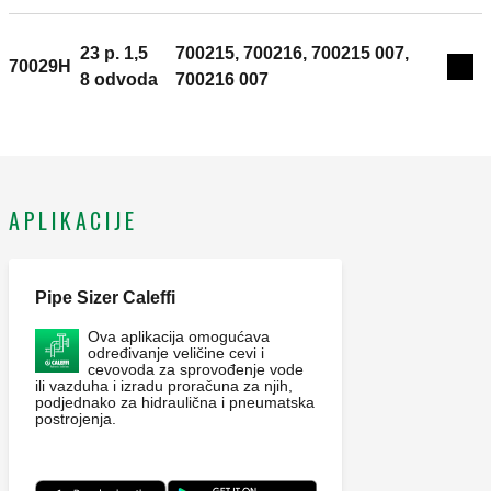
23 p. 1,5
700215, 700216, 700215 007,
70029H
Exp
8 odvoda
700216 007
APLIKACIJE
Pipe Sizer Caleffi
Ova aplikacija omogućava
određivanje veličine cevi i
cevovoda za sprovođenje vode
ili vazduha i izradu proračuna za njih,
podjednako za hidraulična i pneumatska
postrojenja.